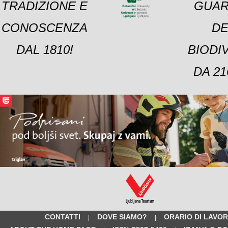
TRADIZIONE E
GUAR
CONOSCENZA
DE
DAL 1810!
BIODI
DA 21
CONTATTI
DOVE SIAMO?
ORARIO DI LAVO
|
|