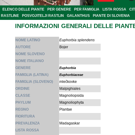
ELENCO DELLE PIANTE
PER GENERE
PER FAMIGLIA
LISTA ROSSA
CI
RASTLINE
POSVOJITELJI RASTLIN
GALANTHUS
PIANTE DI SLOVENIA
INFORMAZIONI GENERALI DELLE PIANT
NOME LATINO
Euphorbia splendens
AUTORE
Bojer
NOME SLOVENO
NOME ITALIANO
GENERE
Euphorbia
FAMIGLIA (LATINA)
Euphorbiaceae
FAMIGLIA (SLOVENO)
mlečkovke
ORDINE
Malpighiales
CLASSE
Magnoliopsida
PHYLUM
Magnoliophyta
REGNO
Plantae
FIORITURA
PREVALENZA
Madagaskar
LISTA ROSSA