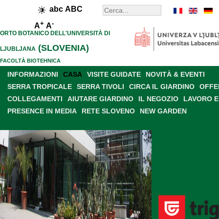
abc
ABC
+
-
A
A
ORTO BOTANICO DELL'UNIVERSITÀ DI
(SLOVENIA)
LJUBLJANA
FACOLTÀ BIOTEHNICA
INFORMAZIONI
CASA
VISITE GUIDATE
NOVITÀ & EVENTI
SERRA TROPICALE
SERRA TIVOLI
CIRCA IL GIARDINO
OFFE
COLLEGAMENTI
AIUTARE GIARDINO
IL NEGOZIO
LAVORO E
PRESENCE IN MEDIA
RETE SLOVENO
NEW GARDEN