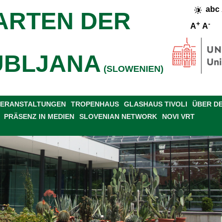
abc
ARTEN DER
+
-
A
A
UBLJANA
(SLOWENIEN)
 VERANSTALTUNGEN
TROPENHAUS
GLASHAUS TIVOLI
ÜBER D
PRÄSENZ IN MEDIEN
SLOVENIAN NETWORK
NOVI VRT