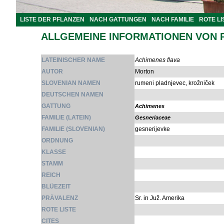
LISTE DER PFLANZEN
NACH GATTUNGEN
NACH FAMILIE
ROTE LI
ALLGEMEINE INFORMATIONEN VON 
LATEINISCHER NAME
Achimenes flava
AUTOR
Morton
SLOVENIAN NAMEN
rumeni pladnjevec, krožniček
DEUTSCHEN NAMEN
GATTUNG
Achimenes
FAMILIE (LATEIN)
Gesneriaceae
FAMILIE (SLOVENIAN)
gesnerijevke
ORDNUNG
KLASSE
STAMM
REICH
BLÜEZEIT
PRÄVALENZ
Sr. in Juž. Amerika
ROTE LISTE
CITES