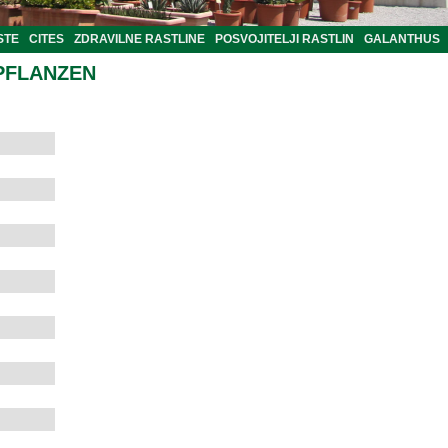
STE
CITES
ZDRAVILNE RASTLINE
POSVOJITELJI RASTLIN
GALANTHUS
PFLANZEN