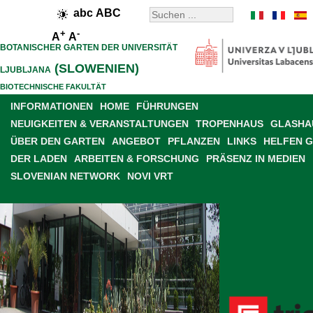
abc
ABC
+
-
A
A
BOTANISCHER GARTEN DER UNIVERSITÄT
(SLOWENIEN)
LJUBLJANA
BIOTECHNISCHE FAKULTÄT
INFORMATIONEN
HOME
FÜHRUNGEN
NEUIGKEITEN & VERANSTALTUNGEN
TROPENHAUS
GLASHAU
ÜBER DEN GARTEN
ANGEBOT
PFLANZEN
LINKS
HELFEN 
DER LADEN
ARBEITEN & FORSCHUNG
PRÄSENZ IN MEDIEN
SLOVENIAN NETWORK
NOVI VRT