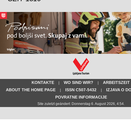
KONTAKTE
WO SIND WIR?
ARBEITSZEIT
|
|
ABOUT THE HOME PAGE
ISSN C507-5432
IZJAVA O D
|
|
POVRATNE INFORMACIJE
Site zuletzt geändert: Donnerstag 6. August 2026, 4:54.