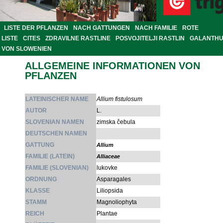
LISTE DER PFLANZEN
NACH GATTUNGEN
NACH FAMILIE
ROTE
LISTE
CITES
ZDRAVILNE RASTLINE
POSVOJITELJI RASTLIN
GALANTH
VON SLOWENIEN
ALLGEMEINE INFORMATIONEN VON
PFLANZEN
LATEINISCHER NAME
Allium fistulosum
AUTOR
L.
SLOVENIAN NAMEN
zimska čebula
DEUTSCHEN NAMEN
GATTUNG
Allium
FAMILIE (LATEIN)
Alliaceae
FAMILIE (SLOVENIAN)
lukovke
ORDNUNG
Asparagales
KLASSE
Liliopsida
STAMM
Magnoliophyta
REICH
Plantae