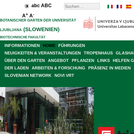
abc
ABC
+
-
A
A
BOTANISCHER GARTEN DER UNIVERSITÄT
(SLOWENIEN)
LJUBLJANA
BIOTECHNISCHE FAKULTÄT
INFORMATIONEN
HOME
FÜHRUNGEN
NEUIGKEITEN & VERANSTALTUNGEN
TROPENHAUS
GLASHAU
ÜBER DEN GARTEN
ANGEBOT
PFLANZEN
LINKS
HELFEN 
DER LADEN
ARBEITEN & FORSCHUNG
PRÄSENZ IN MEDIEN
SLOVENIAN NETWORK
NOVI VRT