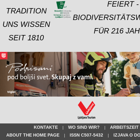
FEIERT -
TRADITION
BIODIVERSITÄTS
UNS WISSEN
FÜR 216 JAH
SEIT 1810
KONTAKTE
WO SIND WIR?
ARBEITSZEIT
|
|
ABOUT THE HOME PAGE
ISSN C507-5432
IZJAVA O D
|
|