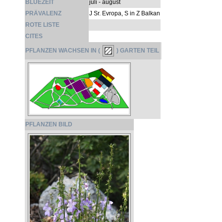
BLÜEZEIT
juli - august
PRÄVALENZ
J Sr. Evropa, S in Z Balkan
ROTE LISTE
CITES
PFLANZEN WACHSEN IN (
) GARTEN TEIL
PFLANZEN BILD