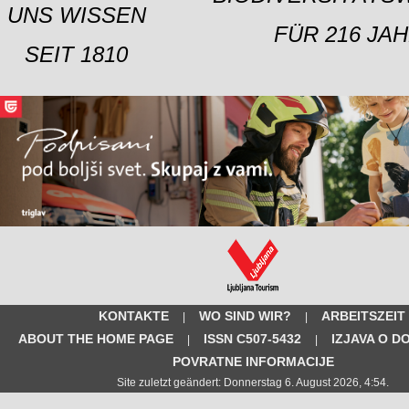
UNS WISSEN
FÜR 216 JAH
SEIT 1810
KONTAKTE
WO SIND WIR?
ARBEITSZEIT
|
|
ABOUT THE HOME PAGE
ISSN C507-5432
IZJAVA O D
|
|
POVRATNE INFORMACIJE
Site zuletzt geändert: Donnerstag 6. August 2026, 4:54.