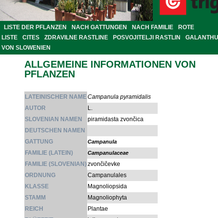
LISTE DER PFLANZEN
NACH GATTUNGEN
NACH FAMILIE
ROTE
LISTE
CITES
ZDRAVILNE RASTLINE
POSVOJITELJI RASTLIN
GALANTH
VON SLOWENIEN
ALLGEMEINE INFORMATIONEN VON
PFLANZEN
LATEINISCHER NAME
Campanula pyramidalis
AUTOR
L.
SLOVENIAN NAMEN
piramidasta zvončica
DEUTSCHEN NAMEN
GATTUNG
Campanula
FAMILIE (LATEIN)
Campanulaceae
FAMILIE (SLOVENIAN)
zvončičevke
ORDNUNG
Campanulales
KLASSE
Magnoliopsida
STAMM
Magnoliophyta
REICH
Plantae