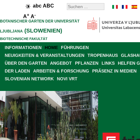
abc
ABC
+
-
A
A
BOTANISCHER GARTEN DER UNIVERSITÄT
(SLOWENIEN)
LJUBLJANA
BIOTECHNISCHE FAKULTÄT
INFORMATIONEN
HOME
FÜHRUNGEN
NEUIGKEITEN & VERANSTALTUNGEN
TROPENHAUS
GLASHAU
ÜBER DEN GARTEN
ANGEBOT
PFLANZEN
LINKS
HELFEN 
DER LADEN
ARBEITEN & FORSCHUNG
PRÄSENZ IN MEDIEN
SLOVENIAN NETWORK
NOVI VRT