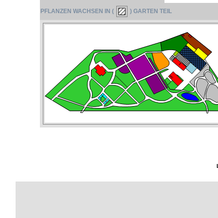
PFLANZEN WACHSEN IN (
) GARTEN TEIL