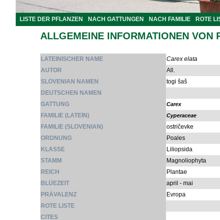
LISTE DER PFLANZEN
NACH GATTUNGEN
NACH FAMILIE
ROTE LI
ALLGEMEINE INFORMATIONEN VON 
LATEINISCHER NAME
Carex elata
AUTOR
All.
SLOVENIAN NAMEN
togi šaš
DEUTSCHEN NAMEN
GATTUNG
Carex
FAMILIE (LATEIN)
Cyperaceae
FAMILIE (SLOVENIAN)
ostričevke
ORDNUNG
Poales
KLASSE
Liliopsida
STAMM
Magnoliophyta
REICH
Plantae
BLÜEZEIT
april - mai
PRÄVALENZ
Evropa
ROTE LISTE
CITES