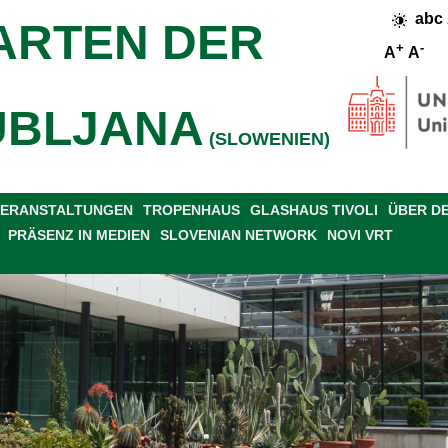
abc
ARTEN DER
+
-
A
A
UBLJANA
(SLOWENIEN)
 VERANSTALTUNGEN
TROPENHAUS
GLASHAUS TIVOLI
ÜBER D
PRÄSENZ IN MEDIEN
SLOVENIAN NETWORK
NOVI VRT