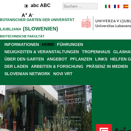
abc
ABC
+
-
A
A
BOTANISCHER GARTEN DER UNIVERSITÄT
(SLOWENIEN)
LJUBLJANA
BIOTECHNISCHE FAKULTÄT
INFORMATIONEN
HOME
FÜHRUNGEN
NEUIGKEITEN & VERANSTALTUNGEN
TROPENHAUS
GLASHAU
ÜBER DEN GARTEN
ANGEBOT
PFLANZEN
LINKS
HELFEN 
DER LADEN
ARBEITEN & FORSCHUNG
PRÄSENZ IN MEDIEN
SLOVENIAN NETWORK
NOVI VRT