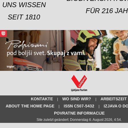
UNS WISSEN
FÜR 216 JAH
SEIT 1810
KONTAKTE
WO SIND WIR?
ARBEITSZEIT
|
|
ABOUT THE HOME PAGE
ISSN C507-5432
IZJAVA O D
|
|
POVRATNE INFORMACIJE
Site zuletzt geändert: Donnerstag 6. August 2026, 4:54.