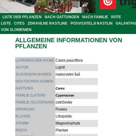
LISTE DER PFLANZEN
NACH GATTUNGEN
NACH FAMILIE
ROTE
LISTE
CITES
ZDRAVILNE RASTLINE
POSVOJITELJI RASTLIN
GALANTH
VON SLOWENIEN
ALLGEMEINE INFORMATIONEN VON
PFLANZEN
LATEINISCHER NAME
Carex pauciflora
AUTOR
Lightf.
SLOVENIAN NAMEN
malocvetni šaš
DEUTSCHEN NAMEN
GATTUNG
Carex
FAMILIE (LATEIN)
Cyperaceae
FAMILIE (SLOVENIAN)
ostričevke
ORDNUNG
Poales
KLASSE
Liliopsida
STAMM
Magnoliophyta
REICH
Plantae