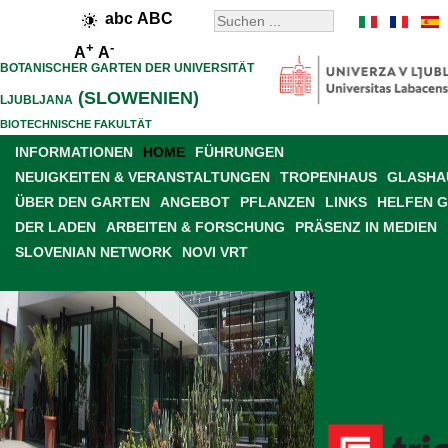
abc
ABC
+
-
A
A
BOTANISCHER GARTEN DER UNIVERSITÄT
(SLOWENIEN)
LJUBLJANA
BIOTECHNISCHE FAKULTÄT
INFORMATIONEN
HOME
FÜHRUNGEN
NEUIGKEITEN & VERANSTALTUNGEN
TROPENHAUS
GLASHAU
ÜBER DEN GARTEN
ANGEBOT
PFLANZEN
LINKS
HELFEN 
DER LADEN
ARBEITEN & FORSCHUNG
PRÄSENZ IN MEDIEN
SLOVENIAN NETWORK
NOVI VRT