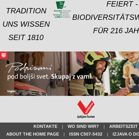
FEIERT -
TRADITION
BIODIVERSITÄTS
UNS WISSEN
FÜR 216 JAH
SEIT 1810
KONTAKTE
WO SIND WIR?
ARBEITSZEIT
|
|
ABOUT THE HOME PAGE
ISSN C507-5432
IZJAVA O D
|
|