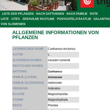
LISTE DER PFLANZEN
NACH GATTUNGEN
NACH FAMILIE
ROTE
LISTE
CITES
ZDRAVILNE RASTLINE
POSVOJITELJI RASTLIN
GALANTH
VON SLOWENIEN
ALLGEMEINE INFORMATIONEN VON
PFLANZEN
LATEINISCHER NAME
Carthamus tinctorius
AUTOR
L.
SLOVENIAN NAMEN
navadni rumenik
DEUTSCHEN NAMEN
GATTUNG
Carthamus
FAMILIE (LATEIN)
Asteraceae
FAMILIE (SLOVENIAN)
nebinovke
ORDNUNG
Asterales
KLASSE
Magnoliopsida
STAMM
Magnoliophyta
REICH
Plantae