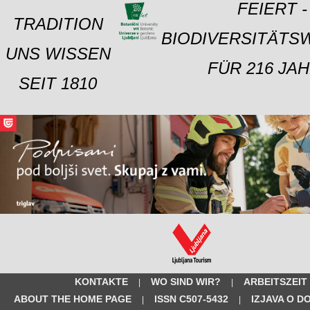
FEIERT -
TRADITION
BIODIVERSITÄTS
UNS WISSEN
FÜR 216 JAH
SEIT 1810
KONTAKTE
WO SIND WIR?
ARBEITSZEIT
|
|
ABOUT THE HOME PAGE
ISSN C507-5432
IZJAVA O D
|
|