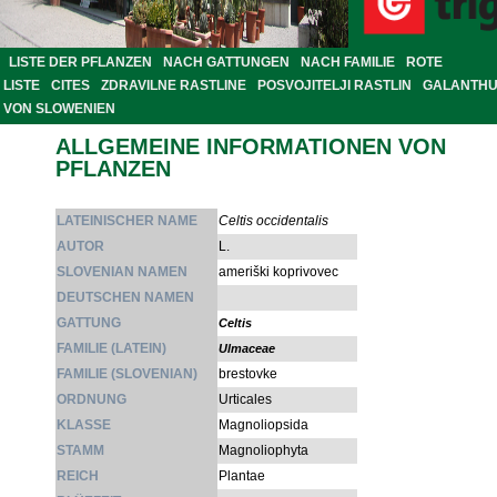
LISTE DER PFLANZEN
NACH GATTUNGEN
NACH FAMILIE
ROTE
LISTE
CITES
ZDRAVILNE RASTLINE
POSVOJITELJI RASTLIN
GALANTH
VON SLOWENIEN
ALLGEMEINE INFORMATIONEN VON
PFLANZEN
LATEINISCHER NAME
Celtis occidentalis
AUTOR
L.
SLOVENIAN NAMEN
ameriški koprivovec
DEUTSCHEN NAMEN
GATTUNG
Celtis
FAMILIE (LATEIN)
Ulmaceae
FAMILIE (SLOVENIAN)
brestovke
ORDNUNG
Urticales
KLASSE
Magnoliopsida
STAMM
Magnoliophyta
REICH
Plantae