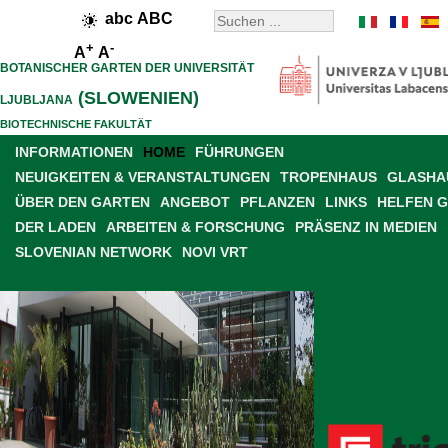
abc
ABC
+
-
A
A
BOTANISCHER GARTEN DER UNIVERSITÄT
(SLOWENIEN)
LJUBLJANA
BIOTECHNISCHE FAKULTÄT
INFORMATIONEN
HOME
FÜHRUNGEN
NEUIGKEITEN & VERANSTALTUNGEN
TROPENHAUS
GLASHAU
ÜBER DEN GARTEN
ANGEBOT
PFLANZEN
LINKS
HELFEN 
DER LADEN
ARBEITEN & FORSCHUNG
PRÄSENZ IN MEDIEN
SLOVENIAN NETWORK
NOVI VRT