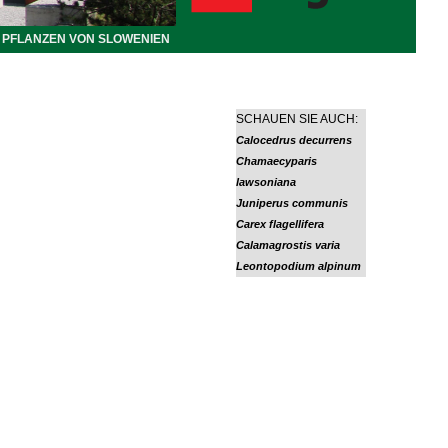
PFLANZEN VON SLOWENIEN
SCHAUEN SIE AUCH:
Calocedrus decurrens
Chamaecyparis
lawsoniana
Juniperus communis
Carex flagellifera
Calamagrostis varia
Leontopodium alpinum