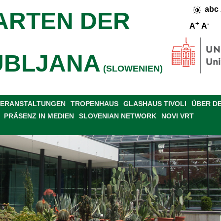
abc
ARTEN DER
+
-
A
A
UBLJANA
(SLOWENIEN)
 VERANSTALTUNGEN
TROPENHAUS
GLASHAUS TIVOLI
ÜBER D
PRÄSENZ IN MEDIEN
SLOVENIAN NETWORK
NOVI VRT