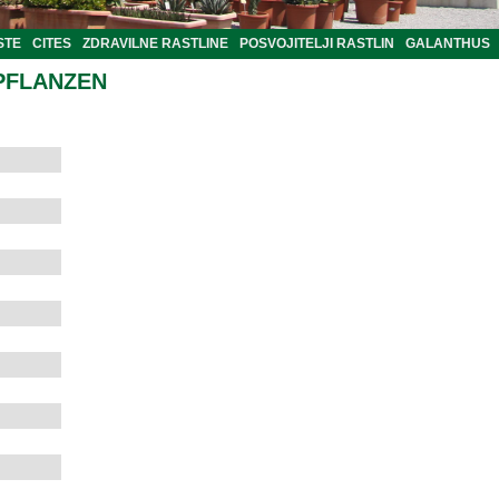
STE
CITES
ZDRAVILNE RASTLINE
POSVOJITELJI RASTLIN
GALANTHUS
PFLANZEN