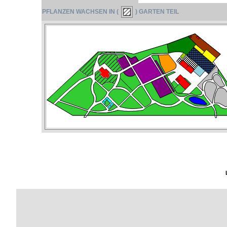
PFLANZEN WACHSEN IN (
) GARTEN TEIL