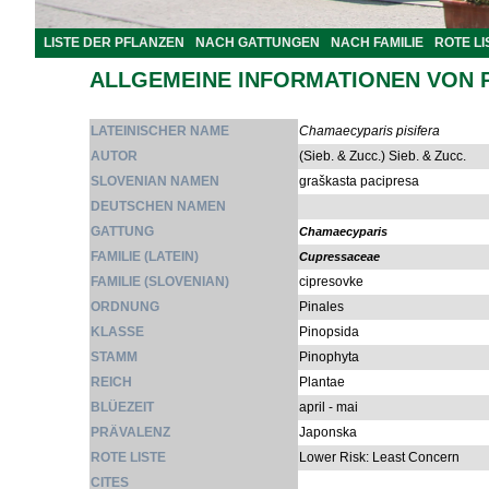
LISTE DER PFLANZEN
NACH GATTUNGEN
NACH FAMILIE
ROTE LI
ALLGEMEINE INFORMATIONEN VON 
LATEINISCHER NAME
Chamaecyparis pisifera
AUTOR
(Sieb. & Zucc.) Sieb. & Zucc.
SLOVENIAN NAMEN
graškasta pacipresa
DEUTSCHEN NAMEN
GATTUNG
Chamaecyparis
FAMILIE (LATEIN)
Cupressaceae
FAMILIE (SLOVENIAN)
cipresovke
ORDNUNG
Pinales
KLASSE
Pinopsida
STAMM
Pinophyta
REICH
Plantae
BLÜEZEIT
april - mai
PRÄVALENZ
Japonska
ROTE LISTE
Lower Risk: Least Concern
CITES