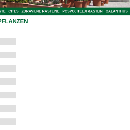
STE
CITES
ZDRAVILNE RASTLINE
POSVOJITELJI RASTLIN
GALANTHUS
PFLANZEN