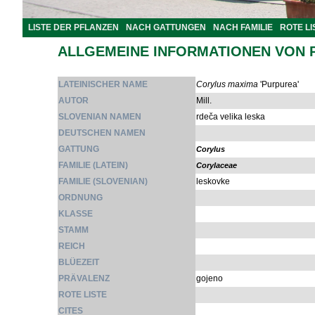
LISTE DER PFLANZEN
NACH GATTUNGEN
NACH FAMILIE
ROTE LI
ALLGEMEINE INFORMATIONEN VON 
LATEINISCHER NAME
Corylus maxima
'Purpurea'
AUTOR
Mill.
SLOVENIAN NAMEN
rdeča velika leska
DEUTSCHEN NAMEN
GATTUNG
Corylus
FAMILIE (LATEIN)
Corylaceae
FAMILIE (SLOVENIAN)
leskovke
ORDNUNG
KLASSE
STAMM
REICH
BLÜEZEIT
PRÄVALENZ
gojeno
ROTE LISTE
CITES