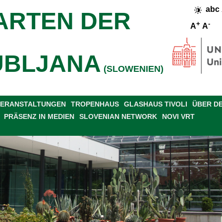
abc
ARTEN DER
+
-
A
A
UBLJANA
(SLOWENIEN)
 VERANSTALTUNGEN
TROPENHAUS
GLASHAUS TIVOLI
ÜBER D
PRÄSENZ IN MEDIEN
SLOVENIAN NETWORK
NOVI VRT