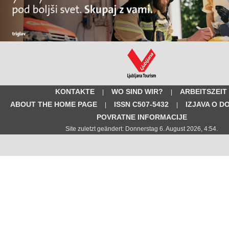
KONTAKTE
WO SIND WIR?
ARBEITSZEIT
|
|
ABOUT THE HOME PAGE
ISSN C507-5432
IZJAVA O D
|
|
POVRATNE INFORMACIJE
Site zuletzt geändert: Donnerstag 6. August 2026, 4:54.