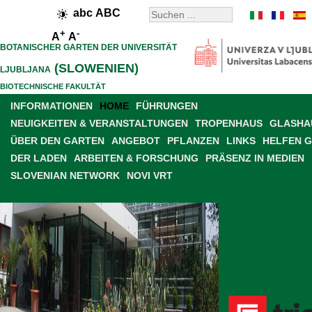
abc
ABC
+
-
A
A
BOTANISCHER GARTEN DER UNIVERSITÄT
(SLOWENIEN)
LJUBLJANA
BIOTECHNISCHE FAKULTÄT
INFORMATIONEN
HOME
FÜHRUNGEN
NEUIGKEITEN & VERANSTALTUNGEN
TROPENHAUS
GLASHAU
ÜBER DEN GARTEN
ANGEBOT
PFLANZEN
LINKS
HELFEN 
DER LADEN
ARBEITEN & FORSCHUNG
PRÄSENZ IN MEDIEN
SLOVENIAN NETWORK
NOVI VRT