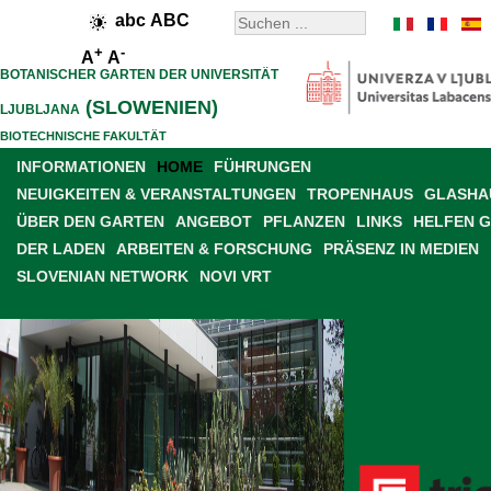
abc
ABC
+
-
A
A
BOTANISCHER GARTEN DER UNIVERSITÄT
(SLOWENIEN)
LJUBLJANA
BIOTECHNISCHE FAKULTÄT
INFORMATIONEN
HOME
FÜHRUNGEN
NEUIGKEITEN & VERANSTALTUNGEN
TROPENHAUS
GLASHAU
ÜBER DEN GARTEN
ANGEBOT
PFLANZEN
LINKS
HELFEN 
DER LADEN
ARBEITEN & FORSCHUNG
PRÄSENZ IN MEDIEN
SLOVENIAN NETWORK
NOVI VRT