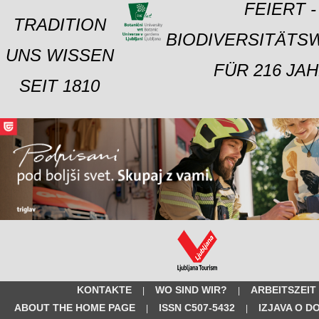
FEIERT -
TRADITION
BIODIVERSITÄTS
UNS WISSEN
FÜR 216 JAH
SEIT 1810
KONTAKTE
WO SIND WIR?
ARBEITSZEIT
|
|
ABOUT THE HOME PAGE
ISSN C507-5432
IZJAVA O D
|
|