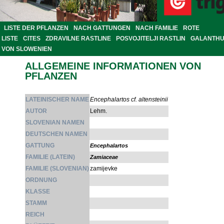
LISTE DER PFLANZEN
NACH GATTUNGEN
NACH FAMILIE
ROTE
LISTE
CITES
ZDRAVILNE RASTLINE
POSVOJITELJI RASTLIN
GALANTH
VON SLOWENIEN
ALLGEMEINE INFORMATIONEN VON
PFLANZEN
LATEINISCHER NAME
Encephalartos cf. altensteinii
AUTOR
Lehm.
SLOVENIAN NAMEN
DEUTSCHEN NAMEN
GATTUNG
Encephalartos
FAMILIE (LATEIN)
Zamiaceae
FAMILIE (SLOVENIAN)
zamijevke
ORDNUNG
KLASSE
STAMM
REICH