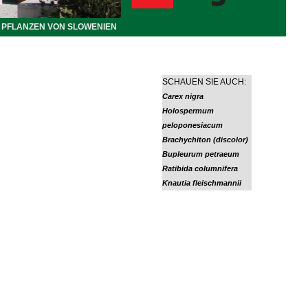
PFLANZEN VON SLOWENIEN
SCHAUEN SIE AUCH:
Carex nigra
Holospermum
peloponesiacum
Brachychiton (discolor)
Bupleurum petraeum
Ratibida columnifera
Knautia fleischmannii