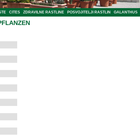
STE
CITES
ZDRAVILNE RASTLINE
POSVOJITELJI RASTLIN
GALANTHUS
PFLANZEN