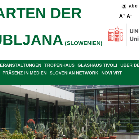
abc
ARTEN DER
+
-
A
A
UBLJANA
(SLOWENIEN)
 VERANSTALTUNGEN
TROPENHAUS
GLASHAUS TIVOLI
ÜBER D
PRÄSENZ IN MEDIEN
SLOVENIAN NETWORK
NOVI VRT