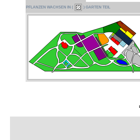
PFLANZEN WACHSEN IN (
) GARTEN TEIL