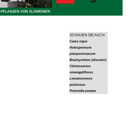
PFLANZEN VON SLOWENIEN
SCHAUEN SIE AUCH:
Carex nigra
Holospermum
peloponesiacum
Brachychiton (discolor)
Cleistocactus
smaragdiflorus
Lemairocereus
pruinosus
Potentilla pedata