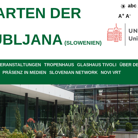
abc
ARTEN DER
+
-
A
A
UBLJANA
(SLOWENIEN)
 VERANSTALTUNGEN
TROPENHAUS
GLASHAUS TIVOLI
ÜBER D
PRÄSENZ IN MEDIEN
SLOVENIAN NETWORK
NOVI VRT