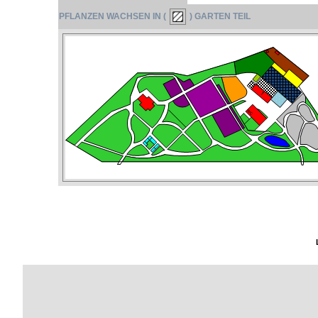
PFLANZEN WACHSEN IN (
) GARTEN TEIL