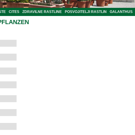
STE
CITES
ZDRAVILNE RASTLINE
POSVOJITELJI RASTLIN
GALANTHUS
PFLANZEN