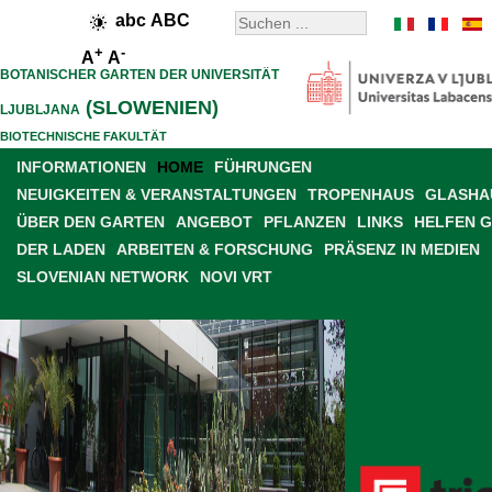
abc
ABC
+
-
A
A
BOTANISCHER GARTEN DER UNIVERSITÄT
(SLOWENIEN)
LJUBLJANA
BIOTECHNISCHE FAKULTÄT
INFORMATIONEN
HOME
FÜHRUNGEN
NEUIGKEITEN & VERANSTALTUNGEN
TROPENHAUS
GLASHAU
ÜBER DEN GARTEN
ANGEBOT
PFLANZEN
LINKS
HELFEN 
DER LADEN
ARBEITEN & FORSCHUNG
PRÄSENZ IN MEDIEN
SLOVENIAN NETWORK
NOVI VRT