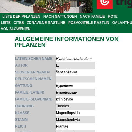
LISTE DER PFLANZEN
NACH GATTUNGEN
NACH FAMILIE
ROTE
LISTE
CITES
ZDRAVILNE RASTLINE
POSVOJITELJI RASTLIN
GALANTH
VON SLOWENIEN
ALLGEMEINE INFORMATIONEN VON
PFLANZEN
LATEINISCHER NAME
Hypericum perforatum
AUTOR
L.
SLOVENIAN NAMEN
šentjanževka
DEUTSCHEN NAMEN
GATTUNG
Hypericum
FAMILIE (LATEIN)
Hypericaceae
FAMILIE (SLOVENIAN)
krčničevke
ORDNUNG
Theales
KLASSE
Magnoliopsida
STAMM
Magnoliophyta
REICH
Plantae