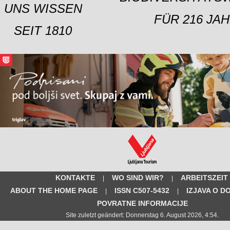
UNS WISSEN
FÜR 216 JAH
SEIT 1810
KONTAKTE
WO SIND WIR?
ARBEITSZEIT
|
|
ABOUT THE HOME PAGE
ISSN C507-5432
IZJAVA O D
|
|
POVRATNE INFORMACIJE
Site zuletzt geändert: Donnerstag 6. August 2026, 4:54.