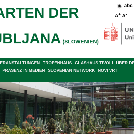
abc
ARTEN DER
+
-
A
A
UBLJANA
(SLOWENIEN)
 VERANSTALTUNGEN
TROPENHAUS
GLASHAUS TIVOLI
ÜBER D
PRÄSENZ IN MEDIEN
SLOVENIAN NETWORK
NOVI VRT