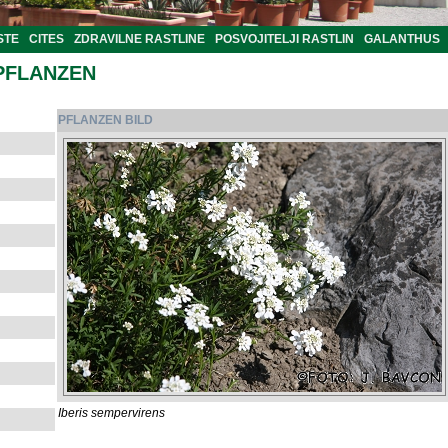
STE
CITES
ZDRAVILNE RASTLINE
POSVOJITELJI RASTLIN
GALANTHUS
PFLANZEN
PFLANZEN BILD
Iberis sempervirens