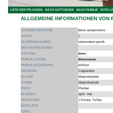
LISTE DER PFLANZEN
NACH GATTUNGEN
NACH FAMILIE
ROTE LI
ALLGEMEINE INFORMATIONEN VON 
LATEINISCHER NAME
Iberis sempervirens
AUTOR
L.
SLOVENIAN NAMEN
vednozeleni grenik
DEUTSCHEN NAMEN
GATTUNG
Iberis
FAMILIE (LATEIN)
Brassicaceae
FAMILIE (SLOVENIAN)
križnice
ORDNUNG
Capparales
KLASSE
Magnoliopsida
STAMM
Magnoliophyta
REICH
Plantae
BLÜEZEIT
april - mai
PRÄVALENZ
J Evropa, Turčija
ROTE LISTE
CITES