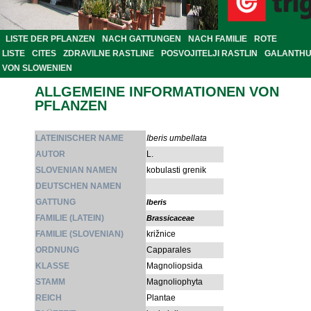
LISTE DER PFLANZEN
NACH GATTUNGEN
NACH FAMILIE
ROTE
LISTE
CITES
ZDRAVILNE RASTLINE
POSVOJITELJI RASTLIN
GALANTH
VON SLOWENIEN
ALLGEMEINE INFORMATIONEN VON
PFLANZEN
LATEINISCHER NAME
Iberis umbellata
AUTOR
L.
SLOVENIAN NAMEN
kobulasti grenik
DEUTSCHEN NAMEN
GATTUNG
Iberis
FAMILIE (LATEIN)
Brassicaceae
FAMILIE (SLOVENIAN)
križnice
ORDNUNG
Capparales
KLASSE
Magnoliopsida
STAMM
Magnoliophyta
REICH
Plantae