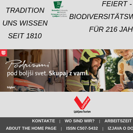
FEIERT -
TRADITION
BIODIVERSITÄTS
UNS WISSEN
FÜR 216 JAH
SEIT 1810
KONTAKTE
WO SIND WIR?
ARBEITSZEIT
|
|
ABOUT THE HOME PAGE
ISSN C507-5432
IZJAVA O D
|
|