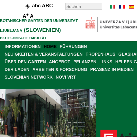
abc
ABC
+
-
A
A
BOTANISCHER GARTEN DER UNIVERSITÄT
(SLOWENIEN)
LJUBLJANA
BIOTECHNISCHE FAKULTÄT
INFORMATIONEN
HOME
FÜHRUNGEN
NEUIGKEITEN & VERANSTALTUNGEN
TROPENHAUS
GLASHAU
ÜBER DEN GARTEN
ANGEBOT
PFLANZEN
LINKS
HELFEN 
DER LADEN
ARBEITEN & FORSCHUNG
PRÄSENZ IN MEDIEN
SLOVENIAN NETWORK
NOVI VRT