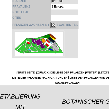
BLÜEZEIT
juni - juli
PRÄVALENZ
S Evropa
ROTE LISTE
CITES
PFLANZEN WACHSEN IN (
) GARTEN TEIL
[ERSTE SEITE]
[ZURÜCK]
DIE LISTE DER PFLANZEN
[WEITER]
[LETZTE
|
LISTE DER PFLANZEN NACH GATTUNGEN
LISTE DER PFLANZEN VON DE
SUCHE PFLANZEN
ETABLIERUNG
BOTANISCHER 
MIT