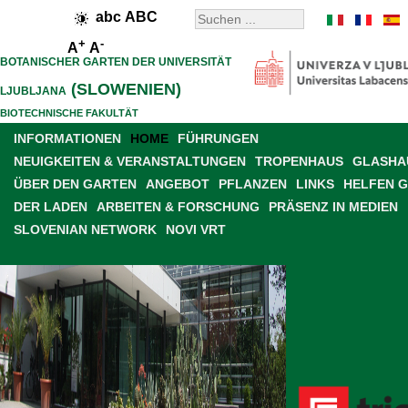
abc
ABC
+
-
A
A
BOTANISCHER GARTEN DER UNIVERSITÄT
(SLOWENIEN)
LJUBLJANA
BIOTECHNISCHE FAKULTÄT
INFORMATIONEN
HOME
FÜHRUNGEN
NEUIGKEITEN & VERANSTALTUNGEN
TROPENHAUS
GLASHAU
ÜBER DEN GARTEN
ANGEBOT
PFLANZEN
LINKS
HELFEN 
DER LADEN
ARBEITEN & FORSCHUNG
PRÄSENZ IN MEDIEN
SLOVENIAN NETWORK
NOVI VRT