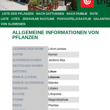
LISTE DER PFLANZEN
NACH GATTUNGEN
NACH FAMILIE
ROTE
LISTE
CITES
ZDRAVILNE RASTLINE
POSVOJITELJI RASTLIN
GALANTH
VON SLOWENIEN
ALLGEMEINE INFORMATIONEN VON
PFLANZEN
LATEINISCHER NAME
Lilium jankae
AUTOR
Kerner
SLOVENIAN NAMEN
Jankina lilija
DEUTSCHEN NAMEN
GATTUNG
Lilium
FAMILIE (LATEIN)
Liliaceae
FAMILIE (SLOVENIAN)
lilijevke
ORDNUNG
Liliales
KLASSE
Liliopsida
STAMM
Magnoliophyta
REICH
Plantae