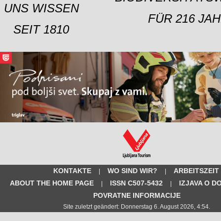
UNS WISSEN
FÜR 216 JAH
SEIT 1810
KONTAKTE
WO SIND WIR?
ARBEITSZEIT
|
|
ABOUT THE HOME PAGE
ISSN C507-5432
IZJAVA O D
|
|
POVRATNE INFORMACIJE
Site zuletzt geändert: Donnerstag 6. August 2026, 4:54.