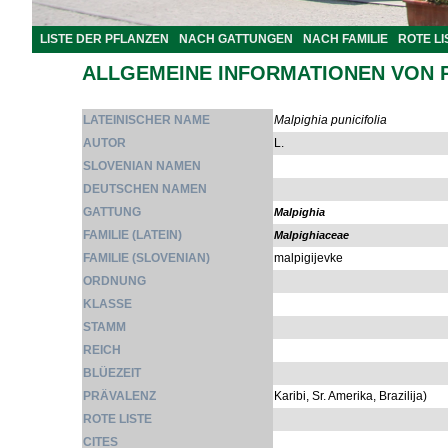
LISTE DER PFLANZEN
NACH GATTUNGEN
NACH FAMILIE
ROTE LI
ALLGEMEINE INFORMATIONEN VON 
LATEINISCHER NAME
Malpighia punicifolia
AUTOR
L.
SLOVENIAN NAMEN
DEUTSCHEN NAMEN
GATTUNG
Malpighia
FAMILIE (LATEIN)
Malpighiaceae
FAMILIE (SLOVENIAN)
malpigijevke
ORDNUNG
KLASSE
STAMM
REICH
BLÜEZEIT
PRÄVALENZ
Karibi, Sr. Amerika, Brazilija)
ROTE LISTE
CITES