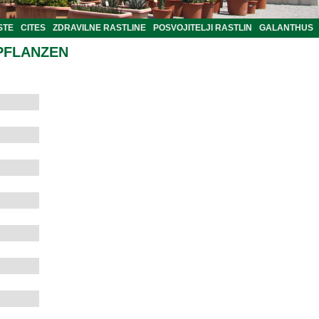
STE
CITES
ZDRAVILNE RASTLINE
POSVOJITELJI RASTLIN
GALANTHUS
PFLANZEN