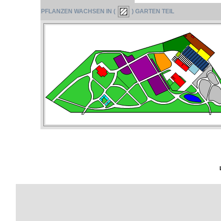
PFLANZEN WACHSEN IN (
) GARTEN TEIL