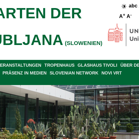
abc
ARTEN DER
+
-
A
A
UBLJANA
(SLOWENIEN)
 VERANSTALTUNGEN
TROPENHAUS
GLASHAUS TIVOLI
ÜBER D
PRÄSENZ IN MEDIEN
SLOVENIAN NETWORK
NOVI VRT