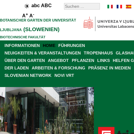
abc
ABC
+
-
A
A
BOTANISCHER GARTEN DER UNIVERSITÄT
(SLOWENIEN)
LJUBLJANA
BIOTECHNISCHE FAKULTÄT
INFORMATIONEN
HOME
FÜHRUNGEN
NEUIGKEITEN & VERANSTALTUNGEN
TROPENHAUS
GLASHAU
ÜBER DEN GARTEN
ANGEBOT
PFLANZEN
LINKS
HELFEN 
DER LADEN
ARBEITEN & FORSCHUNG
PRÄSENZ IN MEDIEN
SLOVENIAN NETWORK
NOVI VRT