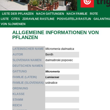
LISTE DER PFLANZEN
NACH GATTUNGEN
NACH FAMILIE
ROTE
LISTE
CITES
ZDRAVILNE RASTLINE
POSVOJITELJI RASTLIN
GALANTH
VON SLOWENIEN
ALLGEMEINE INFORMATIONEN VON
PFLANZEN
LATEINISCHER NAME
Micromeria dalmatica
AUTOR
Benth
SLOVENIAN NAMEN
dalmatinski popovec
DEUTSCHEN NAMEN
GATTUNG
Micromeria
FAMILIE (LATEIN)
Lamiaceae
FAMILIE (SLOVENIAN)
ustnatice
ORDNUNG
KLASSE
STAMM
REICH