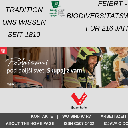
FEIERT -
TRADITION
BIODIVERSITÄTS
UNS WISSEN
FÜR 216 JAH
SEIT 1810
KONTAKTE
WO SIND WIR?
ARBEITSZEIT
|
|
ABOUT THE HOME PAGE
ISSN C507-5432
IZJAVA O D
|
|