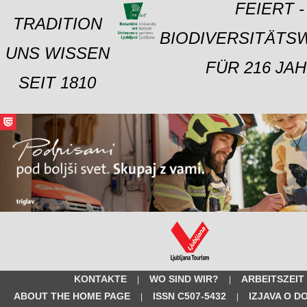
FEIERT -
TRADITION
BIODIVERSITÄTS
UNS WISSEN
FÜR 216 JAH
SEIT 1810
KONTAKTE
WO SIND WIR?
ARBEITSZEIT
|
|
ABOUT THE HOME PAGE
ISSN C507-5432
IZJAVA O D
|
|