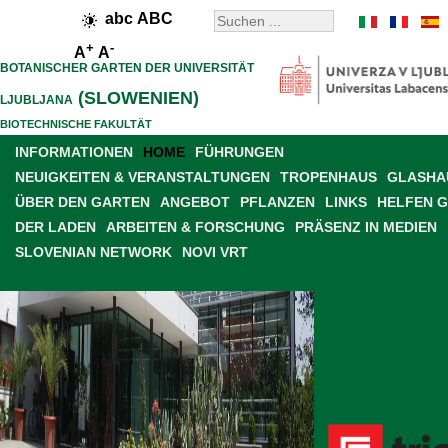
abc
ABC
+
-
A
A
BOTANISCHER GARTEN DER UNIVERSITÄT
(SLOWENIEN)
LJUBLJANA
BIOTECHNISCHE FAKULTÄT
INFORMATIONEN
HOME
FÜHRUNGEN
NEUIGKEITEN & VERANSTALTUNGEN
TROPENHAUS
GLASHAU
ÜBER DEN GARTEN
ANGEBOT
PFLANZEN
LINKS
HELFEN 
DER LADEN
ARBEITEN & FORSCHUNG
PRÄSENZ IN MEDIEN
SLOVENIAN NETWORK
NOVI VRT