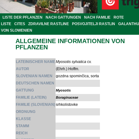
LISTE DER PFLANZEN
NACH GATTUNGEN
NACH FAMILIE
ROTE
LISTE
CITES
ZDRAVILNE RASTLINE
POSVOJITELJI RASTLIN
GALANTH
VON SLOWENIEN
ALLGEMEINE INFORMATIONEN VON
PFLANZEN
LATEINISCHER NAME
Myosotis sylvatica
cv.
AUTOR
(Ehrh.) Hoffm.
SLOVENIAN NAMEN
gozdna spominčica, sorta
DEUTSCHEN NAMEN
GATTUNG
Myosotis
FAMILIE (LATEIN)
Boraginaceae
FAMILIE (SLOVENIAN)
srhkolistovke
ORDNUNG
KLASSE
STAMM
REICH