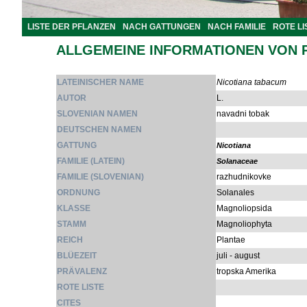
LISTE DER PFLANZEN
NACH GATTUNGEN
NACH FAMILIE
ROTE LI
ALLGEMEINE INFORMATIONEN VON 
LATEINISCHER NAME
Nicotiana tabacum
AUTOR
L.
SLOVENIAN NAMEN
navadni tobak
DEUTSCHEN NAMEN
GATTUNG
Nicotiana
FAMILIE (LATEIN)
Solanaceae
FAMILIE (SLOVENIAN)
razhudnikovke
ORDNUNG
Solanales
KLASSE
Magnoliopsida
STAMM
Magnoliophyta
REICH
Plantae
BLÜEZEIT
juli - august
PRÄVALENZ
tropska Amerika
ROTE LISTE
CITES