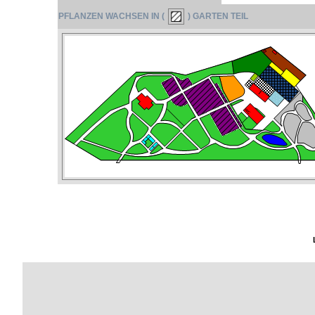
PFLANZEN WACHSEN IN (
) GARTEN TEIL