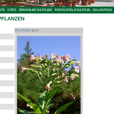
STE
CITES
ZDRAVILNE RASTLINE
POSVOJITELJI RASTLIN
GALANTHUS
PFLANZEN
PFLANZEN BILD