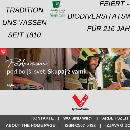
FEIERT -
TRADITION
BIODIVERSITÄTS
UNS WISSEN
FÜR 216 JAH
SEIT 1810
KONTAKTE
WO SIND WIR?
ARBEITSZEIT
|
|
ABOUT THE HOME PAGE
ISSN C507-5432
IZJAVA O D
|
|