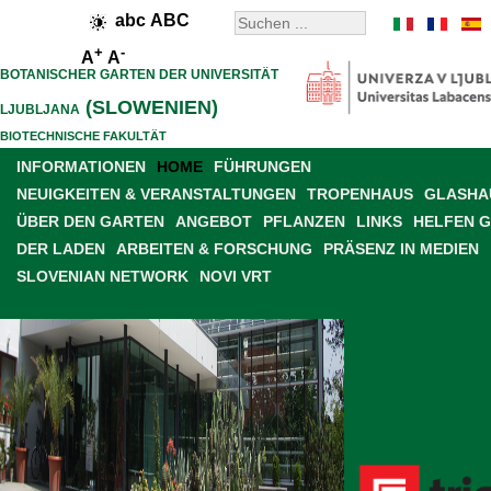
abc
ABC
+
-
A
A
BOTANISCHER GARTEN DER UNIVERSITÄT
(SLOWENIEN)
LJUBLJANA
BIOTECHNISCHE FAKULTÄT
INFORMATIONEN
HOME
FÜHRUNGEN
NEUIGKEITEN & VERANSTALTUNGEN
TROPENHAUS
GLASHAU
ÜBER DEN GARTEN
ANGEBOT
PFLANZEN
LINKS
HELFEN 
DER LADEN
ARBEITEN & FORSCHUNG
PRÄSENZ IN MEDIEN
SLOVENIAN NETWORK
NOVI VRT