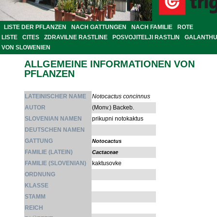
LISTE DER PFLANZEN
NACH GATTUNGEN
NACH FAMILIE
ROTE
LISTE
CITES
ZDRAVILNE RASTLINE
POSVOJITELJI RASTLIN
GALANTH
VON SLOWENIEN
ALLGEMEINE INFORMATIONEN VON
PFLANZEN
LATEINISCHER NAME
Notocactus concinnus
AUTOR
(Monv.) Backeb.
SLOVENIAN NAMEN
prikupni notokaktus
DEUTSCHEN NAMEN
GATTUNG
Notocactus
FAMILIE (LATEIN)
Cactaceae
FAMILIE (SLOVENIAN)
kaktusovke
ORDNUNG
KLASSE
STAMM
REICH