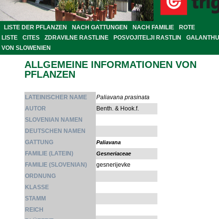
LISTE DER PFLANZEN
NACH GATTUNGEN
NACH FAMILIE
ROTE
LISTE
CITES
ZDRAVILNE RASTLINE
POSVOJITELJI RASTLIN
GALANTH
VON SLOWENIEN
ALLGEMEINE INFORMATIONEN VON
PFLANZEN
LATEINISCHER NAME
Paliavana prasinata
AUTOR
Benth. & Hook.f.
SLOVENIAN NAMEN
DEUTSCHEN NAMEN
GATTUNG
Paliavana
FAMILIE (LATEIN)
Gesneriaceae
FAMILIE (SLOVENIAN)
gesnerijevke
ORDNUNG
KLASSE
STAMM
REICH