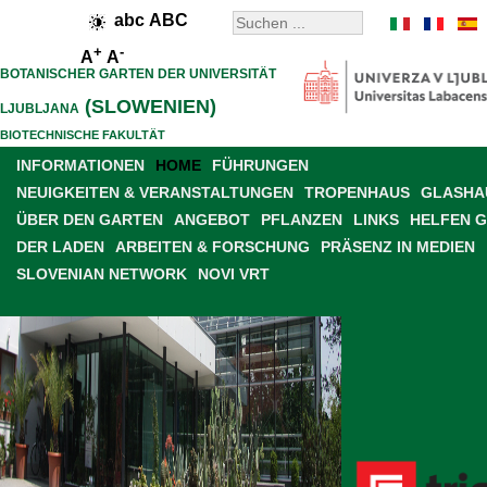
abc
ABC
+
-
A
A
BOTANISCHER GARTEN DER UNIVERSITÄT
(SLOWENIEN)
LJUBLJANA
BIOTECHNISCHE FAKULTÄT
INFORMATIONEN
HOME
FÜHRUNGEN
NEUIGKEITEN & VERANSTALTUNGEN
TROPENHAUS
GLASHAU
ÜBER DEN GARTEN
ANGEBOT
PFLANZEN
LINKS
HELFEN 
DER LADEN
ARBEITEN & FORSCHUNG
PRÄSENZ IN MEDIEN
SLOVENIAN NETWORK
NOVI VRT