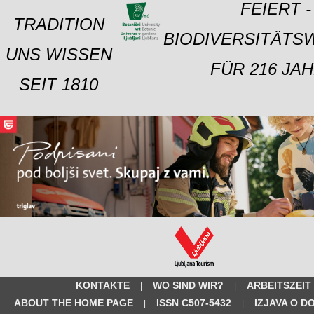
FEIERT -
TRADITION
BIODIVERSITÄTS
UNS WISSEN
FÜR 216 JAH
SEIT 1810
KONTAKTE
WO SIND WIR?
ARBEITSZEIT
|
|
ABOUT THE HOME PAGE
ISSN C507-5432
IZJAVA O D
|
|