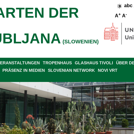
abc
ARTEN DER
+
-
A
A
UBLJANA
(SLOWENIEN)
 VERANSTALTUNGEN
TROPENHAUS
GLASHAUS TIVOLI
ÜBER D
PRÄSENZ IN MEDIEN
SLOVENIAN NETWORK
NOVI VRT