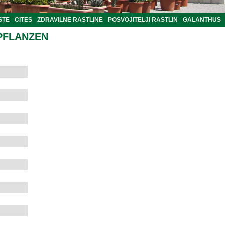
STE
CITES
ZDRAVILNE RASTLINE
POSVOJITELJI RASTLIN
GALANTHUS
PFLANZEN