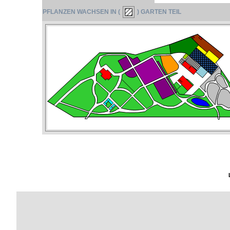
PFLANZEN WACHSEN IN (
) GARTEN TEIL