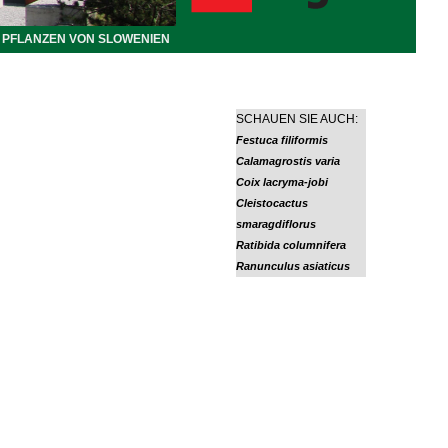
PFLANZEN VON SLOWENIEN
SCHAUEN SIE AUCH:
Festuca filiformis
Calamagrostis varia
Coix lacryma-jobi
Cleistocactus
smaragdiflorus
Ratibida columnifera
Ranunculus asiaticus