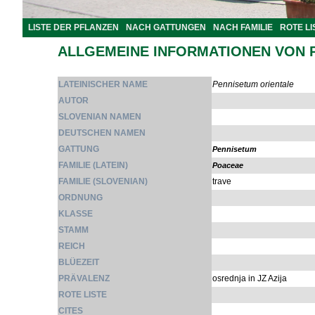
LISTE DER PFLANZEN
NACH GATTUNGEN
NACH FAMILIE
ROTE LI
ALLGEMEINE INFORMATIONEN VON 
LATEINISCHER NAME
Pennisetum orientale
AUTOR
SLOVENIAN NAMEN
DEUTSCHEN NAMEN
GATTUNG
Pennisetum
FAMILIE (LATEIN)
Poaceae
FAMILIE (SLOVENIAN)
trave
ORDNUNG
KLASSE
STAMM
REICH
BLÜEZEIT
PRÄVALENZ
osrednja in JZ Azija
ROTE LISTE
CITES