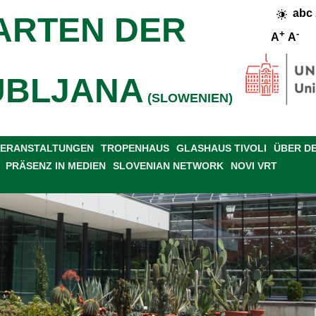
abc
ARTEN DER
+
-
A
A
UBLJANA
(SLOWENIEN)
 VERANSTALTUNGEN
TROPENHAUS
GLASHAUS TIVOLI
ÜBER D
PRÄSENZ IN MEDIEN
SLOVENIAN NETWORK
NOVI VRT