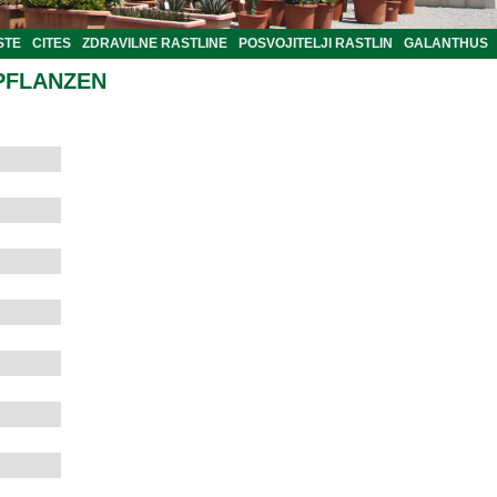
STE
CITES
ZDRAVILNE RASTLINE
POSVOJITELJI RASTLIN
GALANTHUS
PFLANZEN