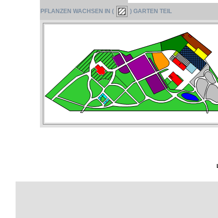
PFLANZEN WACHSEN IN (
) GARTEN TEIL