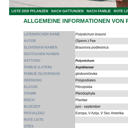
LISTE DER PFLANZEN
NACH GATTUNGEN
NACH FAMILIE
ROTE LI
ALLGEMEINE INFORMATIONEN VON 
LATEINISCHER NAME
Polystichum braunii
AUTOR
(Spenn.) Fee
SLOVENIAN NAMEN
Braunova podlesnica
DEUTSCHEN NAMEN
GATTUNG
Polystichum
FAMILIE (LATEIN)
Aspidiaceae
FAMILIE (SLOVENIAN)
glistovničevke
ORDNUNG
Polypodiales
KLASSE
Filicopsida
STAMM
Pteridophyta
REICH
Plantae
BLÜEZEIT
juni - september
PRÄVALENZ
Evropa, V Azija, V Sev. Amerika
ROTE LISTE
CITES