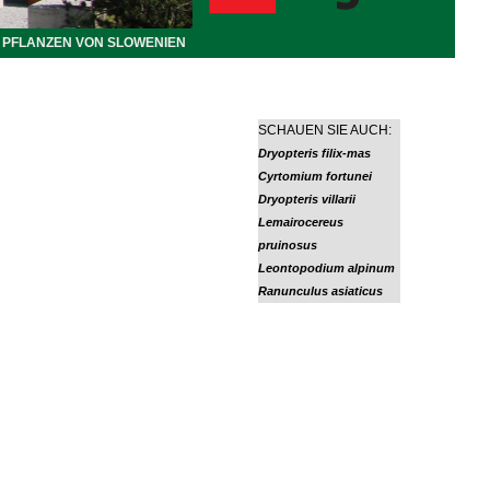
PFLANZEN VON SLOWENIEN
SCHAUEN SIE AUCH:
Dryopteris filix-mas
Cyrtomium fortunei
Dryopteris villarii
Lemairocereus
pruinosus
Leontopodium alpinum
Ranunculus asiaticus