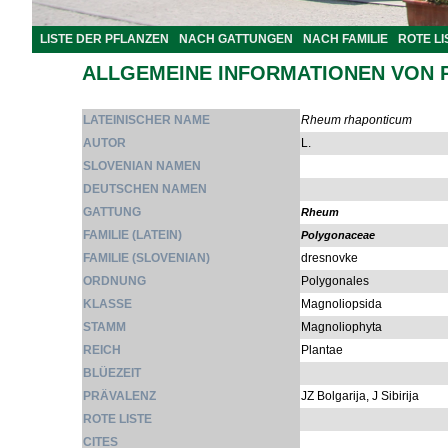
LISTE DER PFLANZEN
NACH GATTUNGEN
NACH FAMILIE
ROTE LI
ALLGEMEINE INFORMATIONEN VON 
LATEINISCHER NAME
Rheum rhaponticum
AUTOR
L.
SLOVENIAN NAMEN
DEUTSCHEN NAMEN
GATTUNG
Rheum
FAMILIE (LATEIN)
Polygonaceae
FAMILIE (SLOVENIAN)
dresnovke
ORDNUNG
Polygonales
KLASSE
Magnoliopsida
STAMM
Magnoliophyta
REICH
Plantae
BLÜEZEIT
PRÄVALENZ
JZ Bolgarija, J Sibirija
ROTE LISTE
CITES