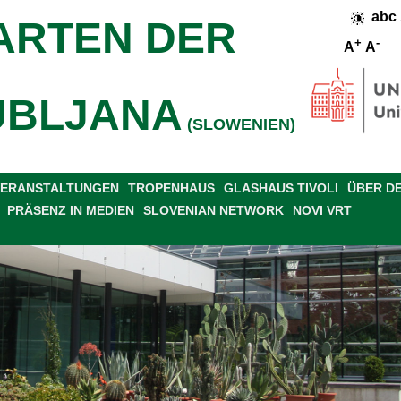
abc
ARTEN DER
+
-
A
A
UBLJANA
(SLOWENIEN)
 VERANSTALTUNGEN
TROPENHAUS
GLASHAUS TIVOLI
ÜBER D
PRÄSENZ IN MEDIEN
SLOVENIAN NETWORK
NOVI VRT