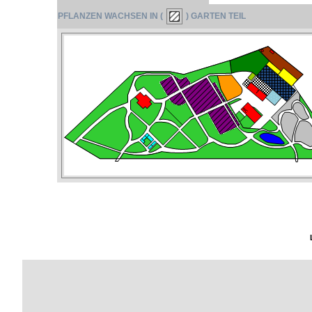
PFLANZEN WACHSEN IN (
) GARTEN TEIL