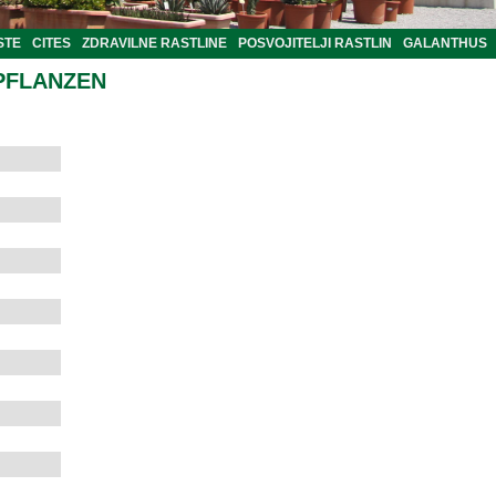
STE
CITES
ZDRAVILNE RASTLINE
POSVOJITELJI RASTLIN
GALANTHUS
PFLANZEN