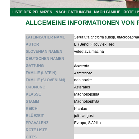
LISTE DER PFLANZEN
NACH GATTUNGEN
NACH FAMILIE
ROTE LI
ALLGEMEINE INFORMATIONEN VON 
LATEINISCHER NAME
Serratula tinctoria
subsp.
macrocepha
AUTOR
L. (Bertol.) Rouy ex Hegi
SLOVENIAN NAMEN
veleglava mačina
DEUTSCHEN NAMEN
GATTUNG
Serratula
FAMILIE (LATEIN)
Asteraceae
FAMILIE (SLOVENIAN)
nebinovke
ORDNUNG
Asterales
KLASSE
Magnoliopsida
STAMM
Magnoliophyta
REICH
Plantae
BLÜEZEIT
juli - august
PRÄVALENZ
Evropa, S Afrika
ROTE LISTE
CITES