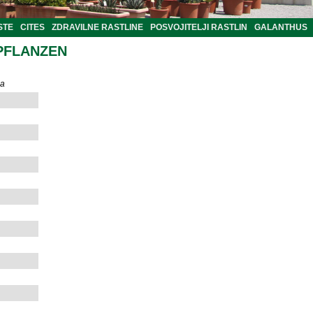
STE
CITES
ZDRAVILNE RASTLINE
POSVOJITELJI RASTLIN
GALANTHUS
PFLANZEN
la