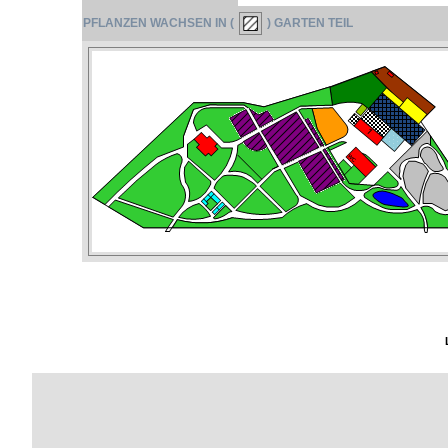
PFLANZEN WACHSEN IN (
) GARTEN TEIL