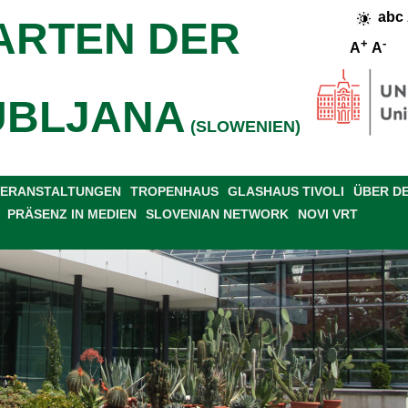
abc
ARTEN DER
+
-
A
A
UBLJANA
(SLOWENIEN)
 VERANSTALTUNGEN
TROPENHAUS
GLASHAUS TIVOLI
ÜBER D
PRÄSENZ IN MEDIEN
SLOVENIAN NETWORK
NOVI VRT