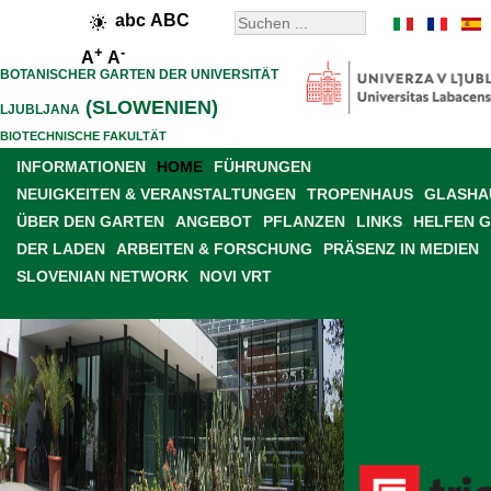
abc
ABC
+
-
A
A
BOTANISCHER GARTEN DER UNIVERSITÄT
(SLOWENIEN)
LJUBLJANA
BIOTECHNISCHE FAKULTÄT
INFORMATIONEN
HOME
FÜHRUNGEN
NEUIGKEITEN & VERANSTALTUNGEN
TROPENHAUS
GLASHAU
ÜBER DEN GARTEN
ANGEBOT
PFLANZEN
LINKS
HELFEN 
DER LADEN
ARBEITEN & FORSCHUNG
PRÄSENZ IN MEDIEN
SLOVENIAN NETWORK
NOVI VRT