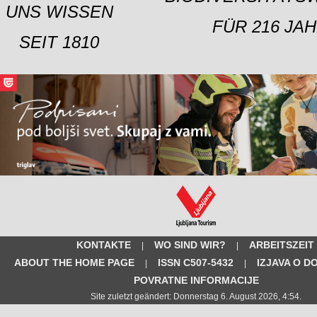
UNS WISSEN
FÜR 216 JAH
SEIT 1810
KONTAKTE
WO SIND WIR?
ARBEITSZEIT
|
|
ABOUT THE HOME PAGE
ISSN C507-5432
IZJAVA O D
|
|
POVRATNE INFORMACIJE
Site zuletzt geändert: Donnerstag 6. August 2026, 4:54.