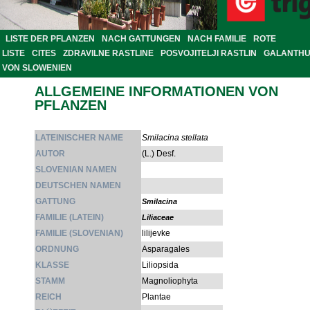
LISTE DER PFLANZEN
NACH GATTUNGEN
NACH FAMILIE
ROTE
LISTE
CITES
ZDRAVILNE RASTLINE
POSVOJITELJI RASTLIN
GALANTH
VON SLOWENIEN
ALLGEMEINE INFORMATIONEN VON
PFLANZEN
LATEINISCHER NAME
Smilacina stellata
AUTOR
(L.) Desf.
SLOVENIAN NAMEN
DEUTSCHEN NAMEN
GATTUNG
Smilacina
FAMILIE (LATEIN)
Liliaceae
FAMILIE (SLOVENIAN)
lilijevke
ORDNUNG
Asparagales
KLASSE
Liliopsida
STAMM
Magnoliophyta
REICH
Plantae