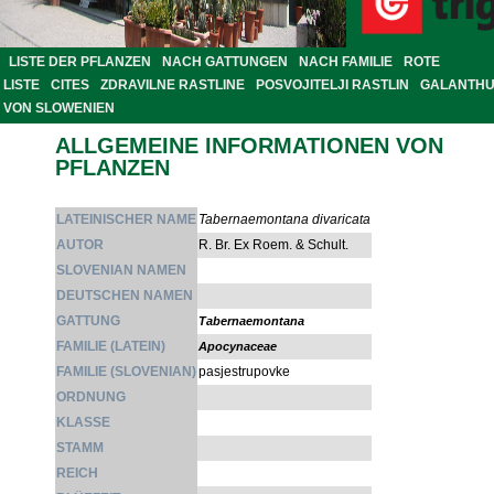
LISTE DER PFLANZEN
NACH GATTUNGEN
NACH FAMILIE
ROTE
LISTE
CITES
ZDRAVILNE RASTLINE
POSVOJITELJI RASTLIN
GALANTH
VON SLOWENIEN
ALLGEMEINE INFORMATIONEN VON
PFLANZEN
LATEINISCHER NAME
Tabernaemontana divaricata
AUTOR
R. Br. Ex Roem. & Schult.
SLOVENIAN NAMEN
DEUTSCHEN NAMEN
GATTUNG
Tabernaemontana
FAMILIE (LATEIN)
Apocynaceae
FAMILIE (SLOVENIAN)
pasjestrupovke
ORDNUNG
KLASSE
STAMM
REICH