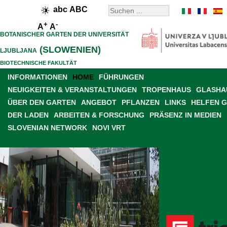
abc
ABC
+
-
A
A
BOTANISCHER GARTEN DER UNIVERSITÄT
(SLOWENIEN)
LJUBLJANA
BIOTECHNISCHE FAKULTÄT
INFORMATIONEN
HOME
FÜHRUNGEN
NEUIGKEITEN & VERANSTALTUNGEN
TROPENHAUS
GLASHAU
ÜBER DEN GARTEN
ANGEBOT
PFLANZEN
LINKS
HELFEN 
DER LADEN
ARBEITEN & FORSCHUNG
PRÄSENZ IN MEDIEN
SLOVENIAN NETWORK
NOVI VRT