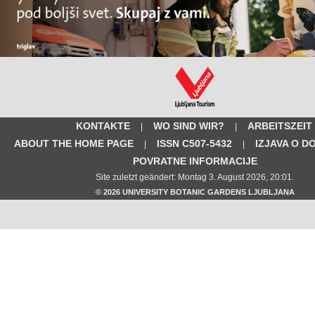
KONTAKTE
WO SIND WIR?
ARBEITSZEIT
|
|
ABOUT THE HOME PAGE
ISSN C507-5432
IZJAVA O D
|
|
POVRATNE INFORMACIJE
Site zuletzt geändert: Montag 3. August 2026, 20:01.
© 2026 UNIVERSITY BOTANIC GARDENS LJUBLJANA