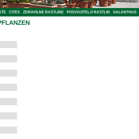
STE
CITES
ZDRAVILNE RASTLINE
POSVOJITELJI RASTLIN
GALANTHUS
PFLANZEN