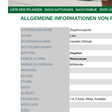
LISTE DER PFLANZEN
NACH GATTUNGEN
NACH FAMILIE
ROTE LI
ALLGEMEINE INFORMATIONEN VON 
LATEINISCHER NAME
Zizyphus jujuba
AUTOR
Lam.
SLOVENIAN NAMEN
navadni čičimak
DEUTSCHEN NAMEN
GATTUNG
Zizyphus
FAMILIE (LATEIN)
Rhamnaceae
FAMILIE (SLOVENIAN)
krhlikovke
ORDNUNG
KLASSE
STAMM
REICH
BLÜEZEIT
PRÄVALENZ
J in Z Azija, Afrika, Avstalija
ROTE LISTE
CITES