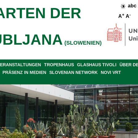
abc
ARTEN DER
+
-
A
A
UBLJANA
(SLOWENIEN)
 VERANSTALTUNGEN
TROPENHAUS
GLASHAUS TIVOLI
ÜBER D
PRÄSENZ IN MEDIEN
SLOVENIAN NETWORK
NOVI VRT