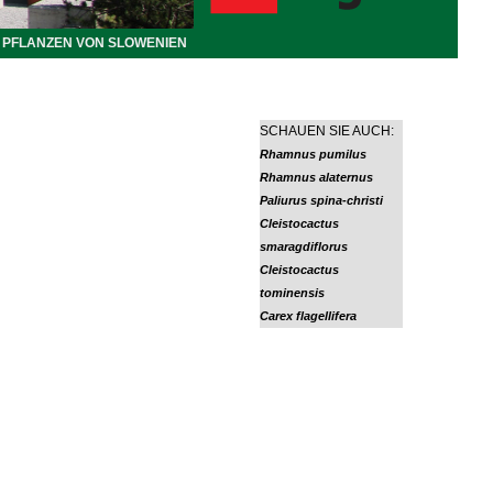
PFLANZEN VON SLOWENIEN
SCHAUEN SIE AUCH:
Rhamnus pumilus
Rhamnus alaternus
Paliurus spina-christi
Cleistocactus
smaragdiflorus
Cleistocactus
tominensis
Carex flagellifera