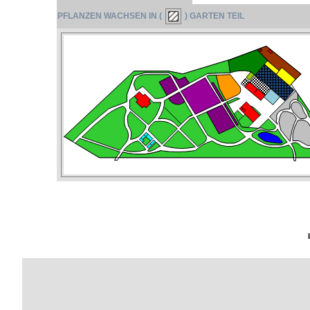
PFLANZEN WACHSEN IN (
) GARTEN TEIL