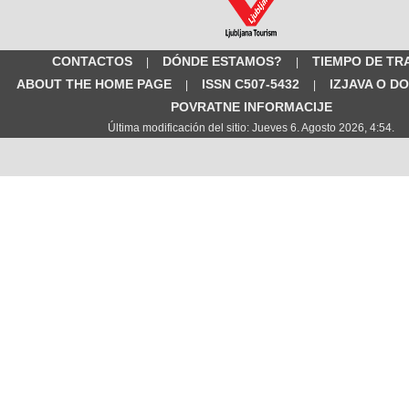
CONTACTOS
DÓNDE ESTAMOS?
TIEMPO DE TR
|
|
ABOUT THE HOME PAGE
ISSN C507-5432
IZJAVA O D
|
|
POVRATNE INFORMACIJE
Última modificación del sitio: Jueves 6. Agosto 2026, 4:54.