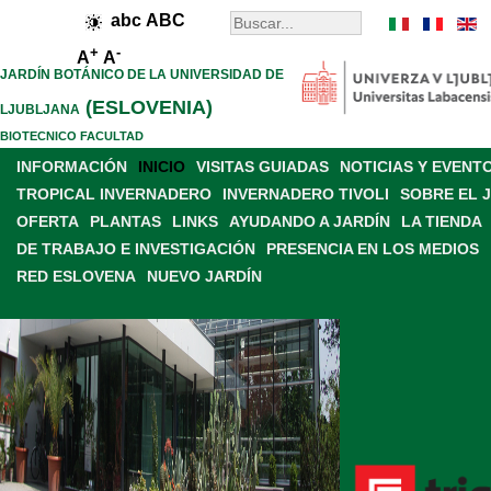
abc
ABC
+
-
A
A
JARDÍN BOTÁNICO DE LA UNIVERSIDAD DE
(ESLOVENIA)
LJUBLJANA
BIOTECNICO FACULTAD
INFORMACIÓN
INICIO
VISITAS GUIADAS
NOTICIAS Y EVENT
TROPICAL INVERNADERO
INVERNADERO TIVOLI
SOBRE EL 
OFERTA
PLANTAS
LINKS
AYUDANDO A JARDÍN
LA TIENDA
DE TRABAJO E INVESTIGACIÓN
PRESENCIA EN LOS MEDIOS
RED ESLOVENA
NUEVO JARDÍN