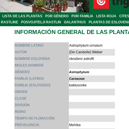
LISTA DE LAS PLANTAS
POR GÉNERO
POR FAMILIA
LISTA ROJA
CITE
RASTLINE
POSVOJITELJI RASTLIN
GALANTHUS
PLANTAS DE ESLOVEN
INFORMACIÓN GENERAL DE LAS PLANT
NOMBRE LATINO
Astrophytum ornatum
AUTOR
(De Candolle) Weber
NOMBRE ESLOVENA
okrašeni astrofit
INGLES NOMBRE
GÉNERO
Astrophytum
FAMILIA (LATINO)
Cactaceae
FAMILIA (ESLOVENO)
kaktusovke
ORDEN
CLASE
DIVISIÓN
REINO
TIEMPO DE FLORACIÓN
PREVALENCIA
Mehika