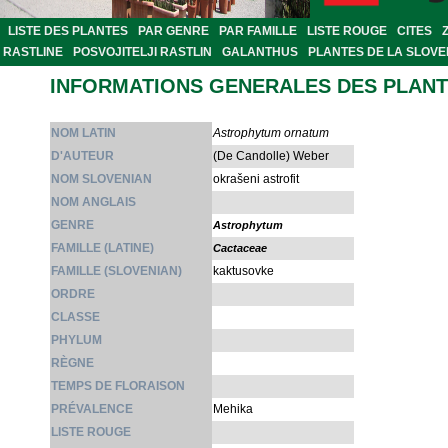
LISTE DES PLANTES
PAR GENRE
PAR FAMILLE
LISTE ROUGE
CITES
RASTLINE
POSVOJITELJI RASTLIN
GALANTHUS
PLANTES DE LA SLOVE
INFORMATIONS GENERALES DES PLAN
NOM LATIN
Astrophytum ornatum
D'AUTEUR
(De Candolle) Weber
NOM SLOVENIAN
okrašeni astrofit
NOM ANGLAIS
GENRE
Astrophytum
FAMILLE (LATINE)
Cactaceae
FAMILLE (SLOVENIAN)
kaktusovke
ORDRE
CLASSE
PHYLUM
RÈGNE
TEMPS DE FLORAISON
PRÉVALENCE
Mehika
LISTE ROUGE