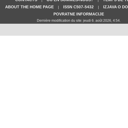
ABOUT THE HOME PAGE
ISSN C507-5432
IZJAVA O D
|
|
POVRATNE INFORMACIJE
Dernière modification du site: jeudi 6. août 2026, 4:54.