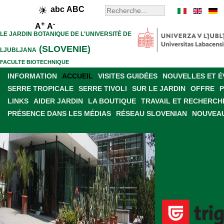
abc
ABC
+
-
A
A
LE JARDIN BOTANIQUE DE L'UNIVERSITÉ DE
(SLOVENIE)
LJUBLJANA
FACULTE BIOTECHNIQUE
INFORMATION
ACCUEIL
VISITES GUIDÉES
NOUVELLES ET 
SERRE TROPICALE
SERRE TIVOLI
SUR LE JARDIN
OFFRE
LINKS
AIDER JARDIN
LA BOUTIQUE
TRAVAIL ET RECHERCH
PRÉSENCE DANS LES MÉDIAS
RÉSEAU SLOVENIAN
NOUVEAU