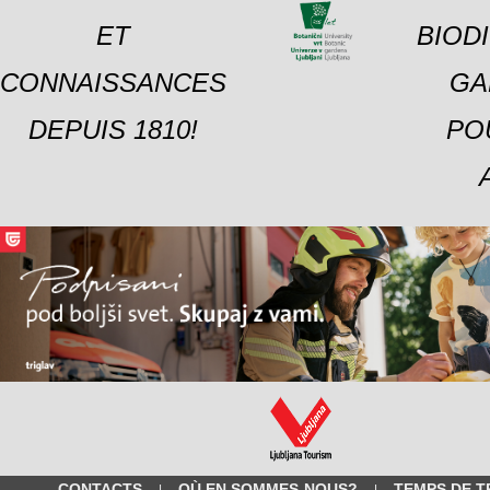
ET
BIOD
CONNAISSANCES
GA
DEPUIS 1810!
PO
CONTACTS
OÙ EN SOMMES-NOUS?
TEMPS DE T
|
|