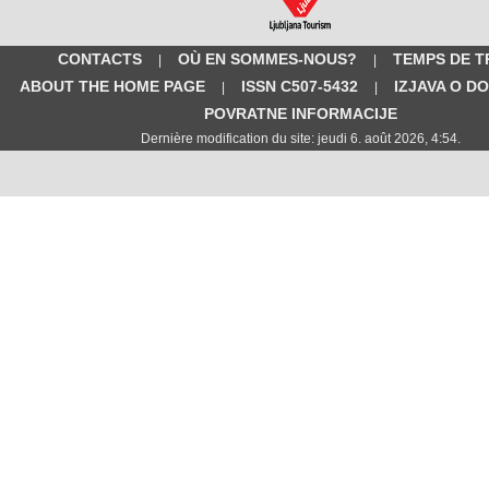
CONTACTS
OÙ EN SOMMES-NOUS?
TEMPS DE T
|
|
ABOUT THE HOME PAGE
ISSN C507-5432
IZJAVA O D
|
|
POVRATNE INFORMACIJE
Dernière modification du site: jeudi 6. août 2026, 4:54.