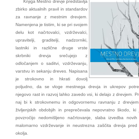
Knjiga Mestno drevje predstavlja
zbirko aktualnih pravil in standardov
za ravnanje z mestnim drevjem.
Namenjena je tistim, ki se pri svojem
delu kot načrtovalci, vzdrževalci,
upravitelji, graditelji, nadzorniki,
lastniki in različne druge vrste
skrbniki drevja srečujejo z
odločanjem o saditvi, vzdrževanju,
varstvu in sekanju dreves. Napisana
je strokovno in hkrati dovolj
poljudno, da se vloge mestnega drevja in ukrepov potr
njegovo rast in razvoj lahko zavedo vsi, ki delajo z drevjem. P
naj bi k strokovnemu in odgovornemu ravnanju z drevje
življenjskih obdobjih in preprečevala nepovratno škodo, ki 
povzročijo nedomišljeno načrtovanje, slaba izvedba novih 
malomarno vzdrževanje in neustrezna zaščita drevja pred v
okolja.