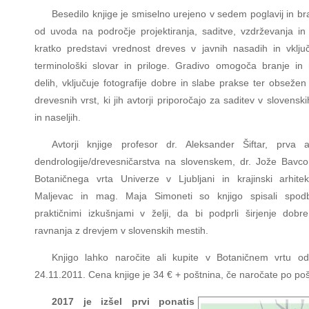
Besedilo knjige je smiselno urejeno v sedem poglavij in br
od uvoda na področje projektiranja, saditve, vzdrževanja in 
kratko predstavi vrednost dreves v javnih nasadih in vključ
terminološki slovar in priloge. Gradivo omogoča branje in
delih, vključuje fotografije dobre in slabe prakse ter obseže
drevesnih vrst, ki jih avtorji priporočajo za saditev v slovensk
in naseljih.
Avtorji knjige profesor dr. Aleksander Šiftar, prva av
dendrologije/drevesničarstva na slovenskem, dr. Jože Bavco
Botaničnega vrta Univerze v Ljubljani in krajinski arhitek
Maljevac in mag. Maja Simoneti so knjigo spisali spod
praktičnimi izkušnjami v želji, da bi podprli širjenje dobr
ravnanja z drevjem v slovenskih mestih.
Knjigo lahko naročite ali kupite v Botaničnem vrtu od
24.11.2011. Cena knjige je 34 € + poštnina, če naročate po poš
2017 je izšel prvi ponatis