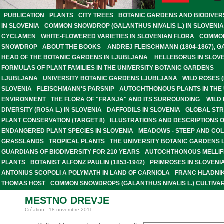
PUBLICATION
PLANTS
CITY TREES
BOTANIC GARDENS AND BIODIVER
IN SLOVENIA
COMMON SNOWDROP (GALANTHUS NIVALIS L.) IN SLOVENIA
CYCLAMEN
WHITE-FLOWERED VARIETIES IN SLOVENIAN FLORA
COMMO
SNOWDROP
ABOUT THE BOOKS
ANDREJ FLEISCHMANN (1804-1867), 
HEAD OF THE BOTANIC GARDENS IN LJUBLJANA
HELLEBORUS IN SLOV
FORMULAS OF PLANT FAMILIES IN THE UNIVERSITY BOTANIC GARDENS
LJUBLJANA
UNIVERSITY BOTANIC GARDENS LJUBLJANA
WILD ROSES (
SLOVENIA
FLEISCHMANN'S PARSNIP
AUTOCHTHONOUS PLANTS IN THE
ENVIRONMENT
THE FLORA OF "FRANJA" AND ITS SURROUNDING
WILD
DIVERSITY (ROSA L.) IN SLOVENIA
DAFFODILS IN SLOVENIA
GLOBAL STR
PLANT CONSERVATION (TARGET 8)
ILLUSTRATIONS AND DESCRIPTIONS 
ENDANGERED PLANT SPECIES IN SLOVENIA
MEADOWS - STEEP AND CO
GRASSLANDS
TROPICAL PLANTS
THE UNIVERSITY BOTANIC GARDENS 
GUARDIANS OF BIODIVERSITY FOR 210 YEARS
AUTOCHTHONOUS MELLI
PLANTS
BOTANIST ALFONZ PAULIN (1853-1942)
PRIMROSES IN SLOVENI
ANTONIUS SCOPOLI A POLYMATH IN LAND OF CARNIOLA
FRANC HLADNIK
THOMAS HOST
COMMON SNOWDROPS (GALANTHUS NIVALIS L.) CULTIVAR
MESTNO DREVJE
Création : 18 novembre 2011