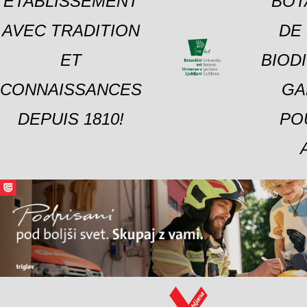
ÉTABLISSEMENT
BOT
AVEC TRADITION
DE 
ET
BIOD
CONNAISSANCES
GA
DEPUIS 1810!
PO