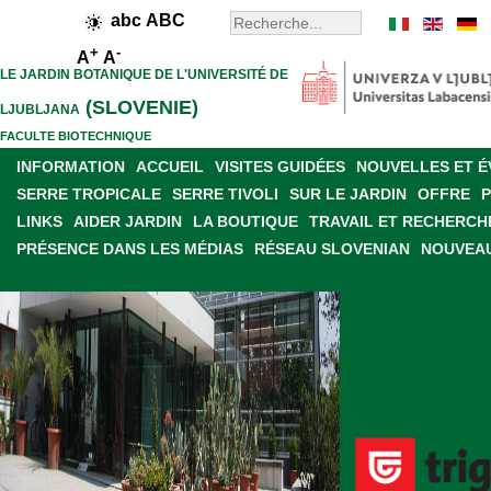
abc
ABC
+
-
A
A
LE JARDIN BOTANIQUE DE L'UNIVERSITÉ DE
(SLOVENIE)
LJUBLJANA
FACULTE BIOTECHNIQUE
INFORMATION
ACCUEIL
VISITES GUIDÉES
NOUVELLES ET 
SERRE TROPICALE
SERRE TIVOLI
SUR LE JARDIN
OFFRE
LINKS
AIDER JARDIN
LA BOUTIQUE
TRAVAIL ET RECHERCH
PRÉSENCE DANS LES MÉDIAS
RÉSEAU SLOVENIAN
NOUVEAU