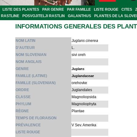
LISTE DES PLANTES
PAR GENRE
PAR FAMILLE
LISTE ROUGE
CITES
RASTLINE
POSVOJITELJI RASTLIN
GALANTHUS
PLANTES DE LA SLOVE
INFORMATIONS GENERALES DES PLAN
NOM LATIN
Juglans cinerea
D'AUTEUR
L.
NOM SLOVENIAN
sivi oreh
NOM ANGLAIS
GENRE
Juglans
FAMILLE (LATINE)
Juglandaceae
FAMILLE (SLOVENIAN)
orehovke
ORDRE
Juglandales
CLASSE
Magnoliopsida
PHYLUM
Magnoliophyta
RÈGNE
Plantae
TEMPS DE FLORAISON
PRÉVALENCE
V Sev. Amerika
LISTE ROUGE