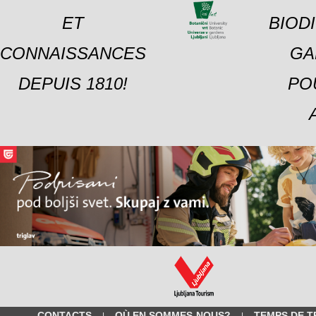
ET
BIOD
CONNAISSANCES
GA
DEPUIS 1810!
PO
CONTACTS
OÙ EN SOMMES-NOUS?
TEMPS DE T
|
|