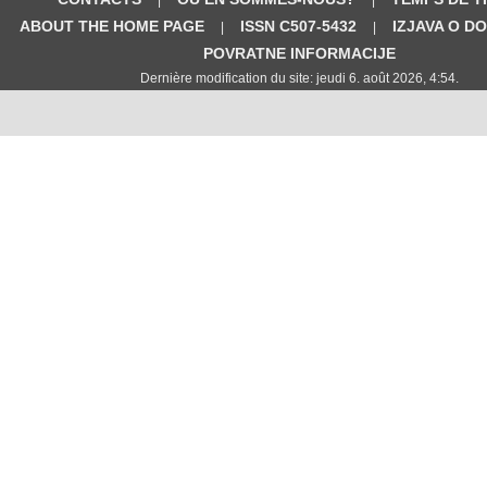
ABOUT THE HOME PAGE
ISSN C507-5432
IZJAVA O D
|
|
POVRATNE INFORMACIJE
Dernière modification du site: jeudi 6. août 2026, 4:54.