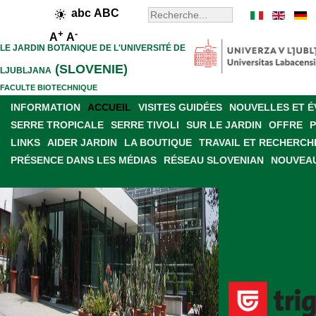
abc
ABC
+
-
A
A
LE JARDIN BOTANIQUE DE L'UNIVERSITÉ DE
(SLOVENIE)
LJUBLJANA
FACULTE BIOTECHNIQUE
INFORMATION
ACCUEIL
VISITES GUIDÉES
NOUVELLES ET 
SERRE TROPICALE
SERRE TIVOLI
SUR LE JARDIN
OFFRE
LINKS
AIDER JARDIN
LA BOUTIQUE
TRAVAIL ET RECHERCH
PRÉSENCE DANS LES MÉDIAS
RÉSEAU SLOVENIAN
NOUVEAU