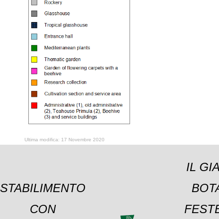
Ultima modifica: 17 Novembre 2020
IL GI
STABILIMENTO
BOT
CON
FESTE