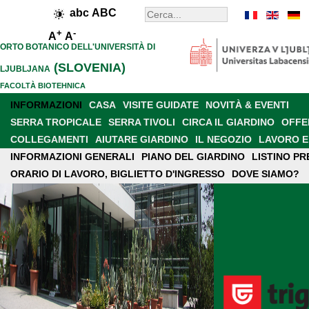
abc
ABC
+
-
A
A
ORTO BOTANICO DELL'UNIVERSITÀ DI
(SLOVENIA)
LJUBLJANA
FACOLTÀ BIOTEHNICA
INFORMAZIONI
CASA
VISITE GUIDATE
NOVITÀ & EVENTI
SERRA TROPICALE
SERRA TIVOLI
CIRCA IL GIARDINO
OFFE
COLLEGAMENTI
AIUTARE GIARDINO
IL NEGOZIO
LAVORO E
INFORMAZIONI GENERALI
PRESENCE IN MEDIA
RETE SLOVENO
PIANO DEL GIARDINO
NEW GARDEN
LISTINO PR
ORARIO DI LAVORO, BIGLIETTO D'INGRESSO
DOVE SIAMO?
REGOLE DA GIARDINO
CONTATTI