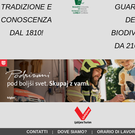
TRADIZIONE E
GUAR
CONOSCENZA
DE
DAL 1810!
BIODI
DA 21
CONTATTI
DOVE SIAMO?
ORARIO DI LAVO
|
|