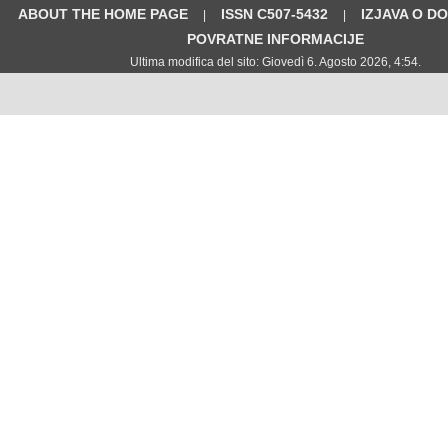
ABOUT THE HOME PAGE
ISSN C507-5432
IZJAVA O D
|
|
POVRATNE INFORMACIJE
Ultima modifica del sito: Giovedì 6. Agosto 2026, 4:54.