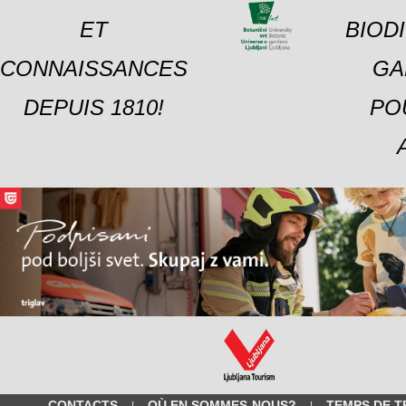
ET
BIOD
CONNAISSANCES
GA
DEPUIS 1810!
PO
CONTACTS
OÙ EN SOMMES-NOUS?
TEMPS DE T
|
|