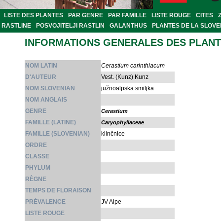
LISTE DES PLANTES
PAR GENRE
PAR FAMILLE
LISTE ROUGE
CITES
RASTLINE
POSVOJITELJI RASTLIN
GALANTHUS
PLANTES DE LA SLOVE
INFORMATIONS GENERALES DES PLAN
NOM LATIN
Cerastium carinthiacum
D'AUTEUR
Vest. (Kunz) Kunz
NOM SLOVENIAN
južnoalpska smiljka
NOM ANGLAIS
GENRE
Cerastium
FAMILLE (LATINE)
Caryophyllaceae
FAMILLE (SLOVENIAN)
klinčnice
ORDRE
CLASSE
PHYLUM
RÈGNE
TEMPS DE FLORAISON
PRÉVALENCE
JV Alpe
LISTE ROUGE