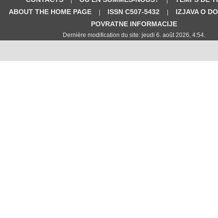
ABOUT THE HOME PAGE
ISSN C507-5432
IZJAVA O D
|
|
POVRATNE INFORMACIJE
Dernière modification du site: jeudi 6. août 2026, 4:54.