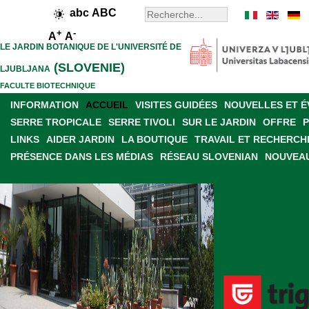
abc
ABC
+
-
A
A
LE JARDIN BOTANIQUE DE L'UNIVERSITÉ DE
(SLOVENIE)
LJUBLJANA
FACULTE BIOTECHNIQUE
INFORMATION
ACCUEIL
VISITES GUIDÉES
NOUVELLES ET 
SERRE TROPICALE
SERRE TIVOLI
SUR LE JARDIN
OFFRE
LINKS
AIDER JARDIN
LA BOUTIQUE
TRAVAIL ET RECHERCH
PRÉSENCE DANS LES MÉDIAS
RÉSEAU SLOVENIAN
NOUVEAU