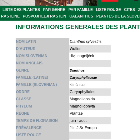
LISTE DES PLANTES
PAR GENRE
PAR FAMILLE
LISTE ROUGE
CITES
RASTLINE
POSVOJITELJI RASTLIN
GALANTHUS
PLANTES DE LA SLOVE
INFORMATIONS GENERALES DES PLAN
NOM LATIN
Dianthus sylvestris
D'AUTEUR
Wulfen
NOM SLOVENIAN
divji nageljček
NOM ANGLAIS
GENRE
Dianthus
FAMILLE (LATINE)
Caryophyllaceae
FAMILLE (SLOVENIAN)
klinčnice
ORDRE
Caryophyllales
CLASSE
Magnoliopsida
PHYLUM
Magnoliophyta
RÈGNE
Plantae
TEMPS DE FLORAISON
juin - août
PRÉVALENCE
J in J Sr. Evropa
LISTE ROUGE