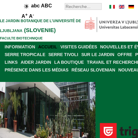
abc
ABC
+
-
A
A
LE JARDIN BOTANIQUE DE L'UNIVERSITÉ DE
(SLOVENIE)
LJUBLJANA
FACULTE BIOTECHNIQUE
INFORMATION
ACCUEIL
VISITES GUIDÉES
NOUVELLES ET 
SERRE TROPICALE
SERRE TIVOLI
SUR LE JARDIN
OFFRE
LINKS
AIDER JARDIN
LA BOUTIQUE
TRAVAIL ET RECHERCH
PRÉSENCE DANS LES MÉDIAS
RÉSEAU SLOVENIAN
NOUVEAU