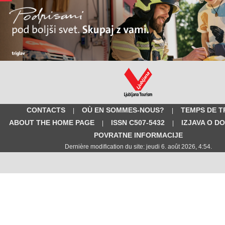
CONTACTS
OÙ EN SOMMES-NOUS?
TEMPS DE T
|
|
ABOUT THE HOME PAGE
ISSN C507-5432
IZJAVA O D
|
|
POVRATNE INFORMACIJE
Dernière modification du site: jeudi 6. août 2026, 4:54.