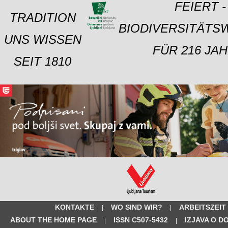
FEIERT -
TRADITION
BIODIVERSITÄTS
UNS WISSEN
FÜR 216 JAH
SEIT 1810
KONTAKTE
WO SIND WIR?
ARBEITSZEIT
|
|
ABOUT THE HOME PAGE
ISSN C507-5432
IZJAVA O D
|
|