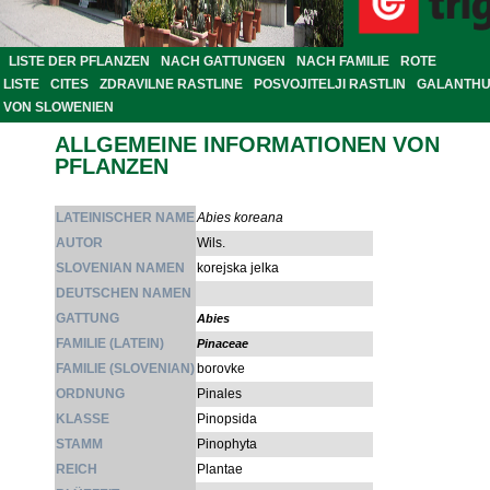
LISTE DER PFLANZEN
NACH GATTUNGEN
NACH FAMILIE
ROTE
LISTE
CITES
ZDRAVILNE RASTLINE
POSVOJITELJI RASTLIN
GALANTH
VON SLOWENIEN
ALLGEMEINE INFORMATIONEN VON
PFLANZEN
LATEINISCHER NAME
Abies koreana
AUTOR
Wils.
SLOVENIAN NAMEN
korejska jelka
DEUTSCHEN NAMEN
GATTUNG
Abies
FAMILIE (LATEIN)
Pinaceae
FAMILIE (SLOVENIAN)
borovke
ORDNUNG
Pinales
KLASSE
Pinopsida
STAMM
Pinophyta
REICH
Plantae