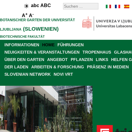
abc
ABC
+
-
A
A
BOTANISCHER GARTEN DER UNIVERSITÄT
(SLOWENIEN)
LJUBLJANA
BIOTECHNISCHE FAKULTÄT
INFORMATIONEN
HOME
FÜHRUNGEN
NEUIGKEITEN & VERANSTALTUNGEN
TROPENHAUS
GLASHAU
ÜBER DEN GARTEN
ANGEBOT
PFLANZEN
LINKS
HELFEN 
DER LADEN
ARBEITEN & FORSCHUNG
PRÄSENZ IN MEDIEN
SLOVENIAN NETWORK
NOVI VRT