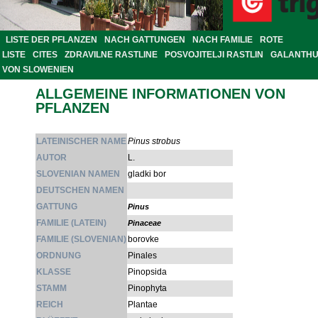
LISTE DER PFLANZEN
NACH GATTUNGEN
NACH FAMILIE
ROTE
LISTE
CITES
ZDRAVILNE RASTLINE
POSVOJITELJI RASTLIN
GALANTH
VON SLOWENIEN
ALLGEMEINE INFORMATIONEN VON
PFLANZEN
LATEINISCHER NAME
Pinus strobus
AUTOR
L.
SLOVENIAN NAMEN
gladki bor
DEUTSCHEN NAMEN
GATTUNG
Pinus
FAMILIE (LATEIN)
Pinaceae
FAMILIE (SLOVENIAN)
borovke
ORDNUNG
Pinales
KLASSE
Pinopsida
STAMM
Pinophyta
REICH
Plantae