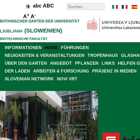
abc
ABC
+
-
A
A
BOTANISCHER GARTEN DER UNIVERSITÄT
(SLOWENIEN)
LJUBLJANA
BIOTECHNISCHE FAKULTÄT
INFORMATIONEN
HOME
FÜHRUNGEN
NEUIGKEITEN & VERANSTALTUNGEN
TROPENHAUS
GLASHAU
ÜBER DEN GARTEN
ANGEBOT
PFLANZEN
LINKS
HELFEN 
DER LADEN
ARBEITEN & FORSCHUNG
PRÄSENZ IN MEDIEN
SLOVENIAN NETWORK
NOVI VRT