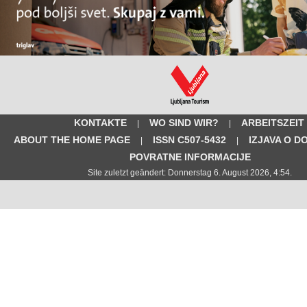
KONTAKTE
WO SIND WIR?
ARBEITSZEIT
|
|
ABOUT THE HOME PAGE
ISSN C507-5432
IZJAVA O D
|
|
POVRATNE INFORMACIJE
Site zuletzt geändert: Donnerstag 6. August 2026, 4:54.