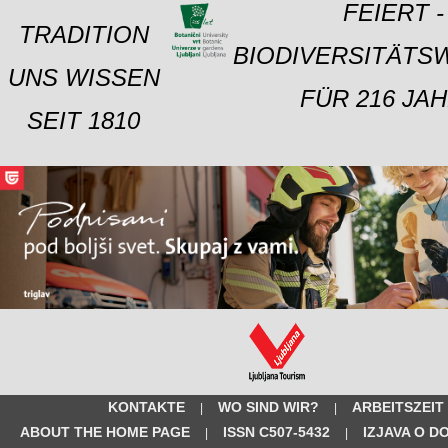
FEIERT -
TRADITION
BIODIVERSITÄTS
UNS WISSEN
FÜR 216 JAH
SEIT 1810
KONTAKTE
WO SIND WIR?
ARBEITSZEIT
|
|
ABOUT THE HOME PAGE
ISSN C507-5432
IZJAVA O D
|
|