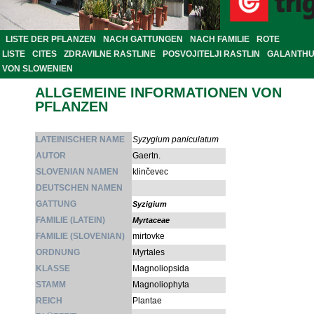
LISTE DER PFLANZEN
NACH GATTUNGEN
NACH FAMILIE
ROTE
LISTE
CITES
ZDRAVILNE RASTLINE
POSVOJITELJI RASTLIN
GALANTH
VON SLOWENIEN
ALLGEMEINE INFORMATIONEN VON
PFLANZEN
LATEINISCHER NAME
Syzygium paniculatum
AUTOR
Gaertn.
SLOVENIAN NAMEN
klinčevec
DEUTSCHEN NAMEN
GATTUNG
Syzigium
FAMILIE (LATEIN)
Myrtaceae
FAMILIE (SLOVENIAN)
mirtovke
ORDNUNG
Myrtales
KLASSE
Magnoliopsida
STAMM
Magnoliophyta
REICH
Plantae