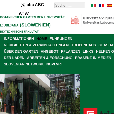
abc
ABC
+
-
A
A
BOTANISCHER GARTEN DER UNIVERSITÄT
(SLOWENIEN)
LJUBLJANA
BIOTECHNISCHE FAKULTÄT
INFORMATIONEN
HOME
FÜHRUNGEN
NEUIGKEITEN & VERANSTALTUNGEN
TROPENHAUS
GLASHAU
ÜBER DEN GARTEN
ANGEBOT
PFLANZEN
LINKS
HELFEN 
DER LADEN
ARBEITEN & FORSCHUNG
PRÄSENZ IN MEDIEN
SLOVENIAN NETWORK
NOVI VRT