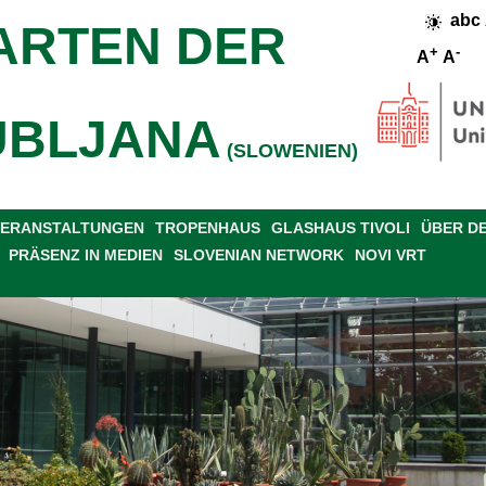
abc
ARTEN DER
+
-
A
A
UBLJANA
(SLOWENIEN)
 VERANSTALTUNGEN
TROPENHAUS
GLASHAUS TIVOLI
ÜBER D
PRÄSENZ IN MEDIEN
SLOVENIAN NETWORK
NOVI VRT