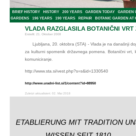
BRIEF HISTORY
HISTORY
200 YEARS
GARDEN TODAY
GARDEN 
GARDENS
196 YEARS
190 YEARS
REPAIR
BOTANIC GARDEN AT
VLADA RAZGLASILA BOTANIČNI VRT
Erstellt: 21. Oktober 2008
Ljubljana, 20. oktobra (STA) - Vlada je na današnji do
za kulturni spomenik državnega pomena. Botanični vrt, ki
komuniciranje.
http://www.sta.si/vest.php?s=s&id=1330540
http://www.uradni-list.si/1/content?id=88950
Zuletzt aktualisiert: 02. Mai 2018
ETABLIERUNG MIT TRADITION UN
WISSEN SEIT 1810