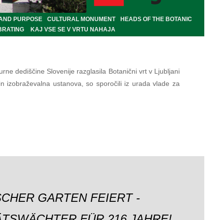
 AND PURPOSE
CULTURAL MONUMENT
HEADS OF THE BOTANIC
BRATING
KAJ VSE SE V VRTU NAHAJA
ne dediščine Slovenije razglasila Botanični vrt v Ljubljani
in izobraževalna ustanova, so sporočili iz urada vlade za
CHER GARTEN FEIERT -
ÄTSWÄCHTER FÜR 216 JAHRE!