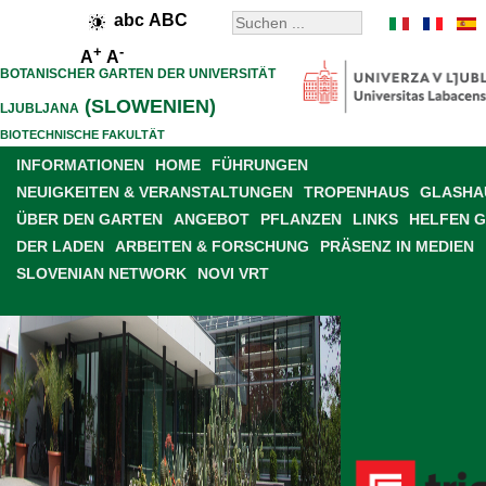
abc
ABC
+
-
A
A
BOTANISCHER GARTEN DER UNIVERSITÄT
(SLOWENIEN)
LJUBLJANA
BIOTECHNISCHE FAKULTÄT
INFORMATIONEN
HOME
FÜHRUNGEN
NEUIGKEITEN & VERANSTALTUNGEN
TROPENHAUS
GLASHAU
ÜBER DEN GARTEN
ANGEBOT
PFLANZEN
LINKS
HELFEN 
DER LADEN
ARBEITEN & FORSCHUNG
PRÄSENZ IN MEDIEN
SLOVENIAN NETWORK
NOVI VRT