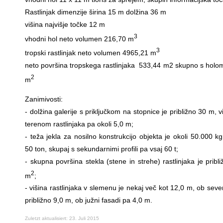
Rastlinjak dimenzije širina 15 m dolžina 36 m
višina najvišje točke 12 m
3
vhodni hol neto volumen 216,70 m
3
tropski rastlinjak neto volumen 4965,21 m
neto površina tropskega rastlinjaka 533,44 m2 skupno s holo
2
m
Zanimivosti:
- dolžina galerije s priključkom na stopnice je približno 30 m, 
terenom rastlinjaka pa okoli 5,0 m;
- teža jekla za nosilno konstrukcijo objekta je okoli 50.000 k
50 ton, skupaj s sekundarnimi profili pa vsaj 60 t;
- skupna površina stekla (stene in strehe) rastlinjaka je pribl
2
m
;
- višina rastlinjaka v slemenu je nekaj več kot 12,0 m, ob seve
približno 9,0 m, ob južni fasadi pa 4,0 m.
Zuletzt aktualisiert: 23. Juli 2015