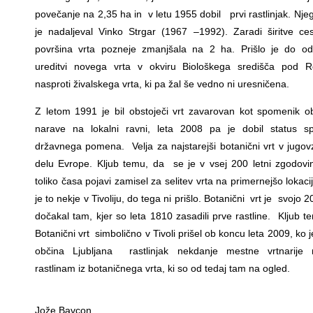
povečanje na 2,35 ha in v letu 1955 dobil prvi rastlinjak. Nje
je nadaljeval Vinko Strgar (1967 –1992). Zaradi širitve ce
površina vrta pozneje zmanjšala na 2 ha. Prišlo je do od
ureditvi novega vrta v okviru Biološkega središča pod R
nasproti živalskega vrta, ki pa žal še vedno ni uresničena.
Z letom 1991 je bil obstoječi vrt zavarovan kot spomenik o
narave na lokalni ravni, leta 2008 pa je dobil status s
državnega pomena. Velja za najstarejši botanični vrt v jug
delu Evrope. Kljub temu, da se je v vsej 200 letni zgodov
toliko časa pojavi zamisel za selitev vrta na primernejšo lokac
je to nekje v Tivoliju, do tega ni prišlo. Botanični vrt je svojo 2
dočakal tam, kjer so leta 1810 zasadili prve rastline. Kljub t
Botanični vrt simbolično v Tivoli prišel ob koncu leta 2009, ko
občina Ljubljana rastlinjak nekdanje mestne vrtnarije 
rastlinam iz botaničnega vrta, ki so od tedaj tam na ogled.
Jože Bavcon