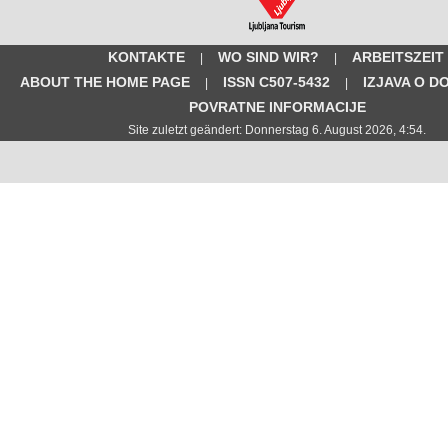
KONTAKTE
WO SIND WIR?
ARBEITSZEIT
|
|
ABOUT THE HOME PAGE
ISSN C507-5432
IZJAVA O D
|
|
POVRATNE INFORMACIJE
Site zuletzt geändert: Donnerstag 6. August 2026, 4:54.