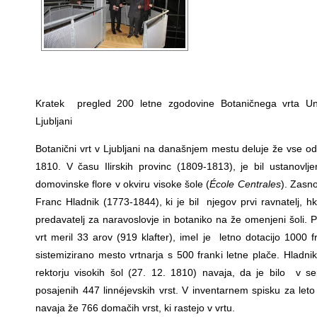
Kratek pregled 200 letne zgodovine Botaničnega vrta Un
Ljubljani
Botanični vrt v Ljubljani na današnjem mestu deluje že vse od 
1810. V času Ilirskih provinc (1809-1813), je bil ustanovlje
domovinske flore v okviru visoke šole (
École Centrales
). Zasno
Franc Hladnik (1773-1844), ki je bil njegov prvi ravnatelj, hkr
predavatelj za naravoslovje in botaniko na že omenjeni šoli. P
vrt meril 33 arov (919 klafter), imel je letno dotacijo 1000 f
sistemizirano mesto vrtnarja s 500 franki letne plače. Hladni
rektorju visokih šol (27. 12. 1810) navaja, da je bilo v 
posajenih 447 linnéjevskih vrst. V inventarnem spisku za let
navaja že 766 domačih vrst, ki rastejo v vrtu.