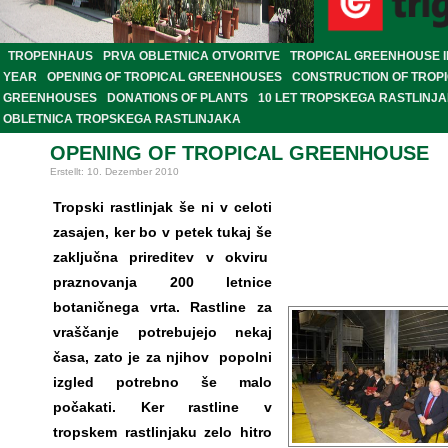
TROPENHAUS
PRVA OBLETNICA OTVORITVE
TROPICAL GREENHOUSE IN
YEAR
OPENING OF TROPICAL GREENHOUSES
CONSTRUCTION OF TROP
GREENHOUSES
DONATIONS OF PLANTS
10 LET TROPSKEGA RASTLINJ
OBLETNICA TROPSKEGA RASTLINJAKA
OPENING OF TROPICAL GREENHOUSE
Erstellt: 10. Dezember 2010
Tropski rastlinjak še ni v celoti
zasajen, ker bo v petek tukaj še
zaključna prireditev v okviru
praznovanja 200 letnice
botaničnega vrta. Rastline za
vraščanje potrebujejo nekaj
časa, zato je za njihov popolni
izgled potrebno še malo
počakati. Ker rastline v
tropskem rastlinjaku zelo hitro