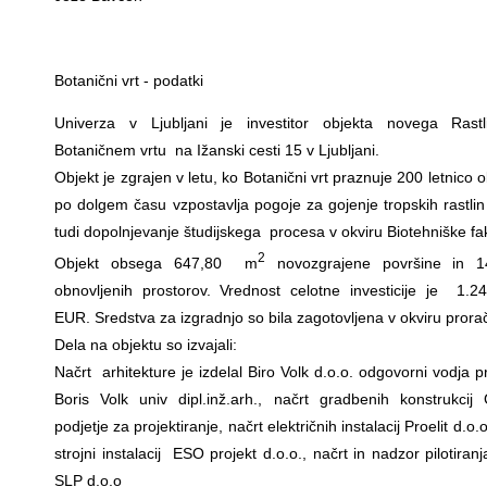
Botanični vrt - podatki
Univerza v Ljubljani je investitor objekta novega Rastl
Botaničnem vrtu na Ižanski cesti 15 v Ljubljani.
Objekt je zgrajen v letu, ko Botanični vrt praznuje 200 letnico o
po dolgem času vzpostavlja pogoje za gojenje tropskih rastlin
tudi dopolnjevanje študijskega procesa v okviru Biotehniške fak
2
Objekt obsega 647,80 m
novozgrajene površine in 
obnovljenih prostorov. Vrednost celotne investicije je 1.2
EUR. Sredstva za izgradnjo so bila zagotovljena v okviru pror
Dela na objektu so izvajali:
Načrt arhitekture je izdelal Biro Volk d.o.o. odgovorni vodja p
Boris Volk univ dipl.inž.arh., načrt gradbenih konstrukc
podjetje za projektiranje, načrt električnih instalacij Proelit d.o.o
strojni instalacij ESO projekt d.o.o., načrt in nadzor pilotiran
SLP d.o.o