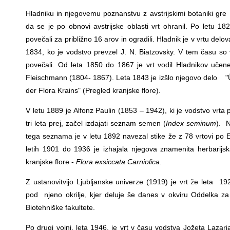
Hladniku in njegovemu poznanstvu z avstrijskimi botaniki gre
da se je po obnovi avstrijske oblasti vrt ohranil. Po letu 1
povečali za približno 16 arov in ogradili. Hladnik je v vrtu delov
1834, ko je vodstvo prevzel J. N. Biatzovsky. V tem času so 
povečali. Od leta 1850 do 1867 je vrt vodil Hladnikov učen
Fleischmann (1804- 1867). Leta 1843 je izšlo njegovo delo "
der Flora Krains" (Pregled kranjske flore).
V letu 1889 je Alfonz Paulin (1853 – 1942), ki je vodstvo vrta 
tri leta prej, začel izdajati seznam semen (
Index seminum
). 
tega seznama je v letu 1892 navezal stike že z 78 vrtovi po 
letih 1901 do 1936 je izhajala njegova znamenita herbarijs
kranjske flore -
Flora exsiccata Carniolica
.
Z ustanovitvijo Ljubljanske univerze (1919) je vrt že leta 19
pod njeno okrilje, kjer deluje še danes v okviru Oddelka za 
Biotehniške fakultete.
Po drugi vojni, leta 1946, je vrt v času vodstva Jožeta Lazarja