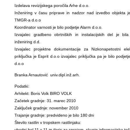
Izdelava revizijskega poročila Arhe d.o.o.
Inženiring v času priprave in nadzor nad izvedbo objekta je
TMGR-a d.o.o
Koordinator varnosti je bilo podjetje Alarm d.o.o.
Izvajalec gradbeno obrtniških in instalacijskih del je bil
inženiring d.d.
Izvajalec projektne dokumentacije za Nizkonapetostni ele
priključka je Esprit d.o.o izvajalec priključka pa je bilo podje
d.o.o
Branka Arnautović univ.dipl.inž.arh.
Podatki:
Arhitekt: Boris Volk BIRO VOLK
Začetek gradnje: 31. marec 2010
Zaključek gradnje: november 2010
Trajanje gradnje: predvideno je bilo 180 dni
Število rastlin v tropskem rastlinjaku:
vhodni hol 11 x 11 m tloris za sprejem, skupin informacijska to