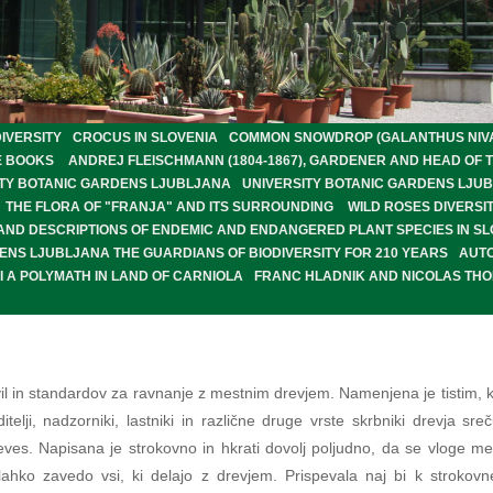
IVERSITY
CROCUS IN SLOVENIA
COMMON SNOWDROP (GALANTHUS NIVALI
E BOOKS
ANDREJ FLEISCHMANN (1804-1867), GARDENER AND HEAD OF 
SITY BOTANIC GARDENS LJUBLJANA
UNIVERSITY BOTANIC GARDENS LJU
THE FLORA OF "FRANJA" AND ITS SURROUNDING
WILD ROSES DIVERSIT
 AND DESCRIPTIONS OF ENDEMIC AND ENDANGERED PLANT SPECIES IN SL
ENS LJUBLJANA THE GUARDIANS OF BIODIVERSITY FOR 210 YEARS
AUT
 A POLYMATH IN LAND OF CARNIOLA
FRANC HLADNIK AND NICOLAS TH
il in standardov za ravnanje z mestnim drevjem. Namenjena je tistim, ki
itelji, nadzorniki, lastniki in različne druge vrste skrbniki drevja sreč
reves. Napisana je strokovno in hkrati dovolj poljudno, da se vloge m
lahko zavedo vsi, ki delajo z drevjem. Prispevala naj bi k strokov