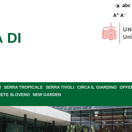
abc
+
-
A
A
 DI
I
SERRA TROPICALE
SERRA TIVOLI
CIRCA IL GIARDINO
OFFE
RETE SLOVENO
NEW GARDEN