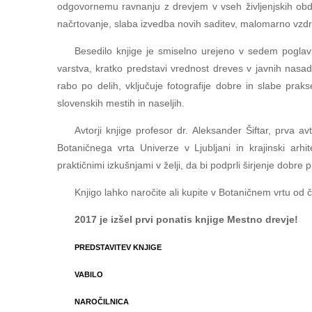
odgovornemu ravnanju z drevjem v vseh življenjskih obdo
načrtovanje, slaba izvedba novih saditev, malomarno vzdrže
Besedilo knjige je smiselno urejeno v sedem poglavij
varstva, kratko predstavi vrednost dreves v javnih nasadi
rabo po delih, vključuje fotografije dobre in slabe prak
slovenskih mestih in naseljih.
Avtorji knjige profesor dr. Aleksander Šiftar, prva 
Botaničnega vrta Univerze v Ljubljani in krajinski arh
praktičnimi izkušnjami v želji, da bi podprli širjenje dobr
Knjigo lahko naročite ali kupite v Botaničnem vrtu od 
2017 je izšel prvi ponatis knjige Mestno drevje!
PREDSTAVITEV KNJIGE
VABILO
NAROČILNICA