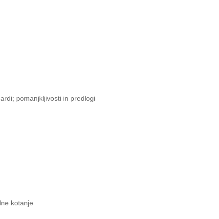
di; pomanjkljivosti in predlogi
lne kotanje