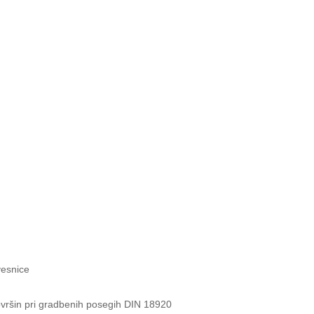
vesnice
 površin pri gradbenih posegih DIN 18920