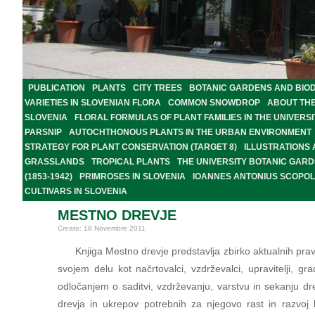
PUBLICATION
PLANTS
CITY TREES
BOTANIC GARDENS AND BIOD
VARIETIES IN SLOVENIAN FLORA
COMMON SNOWDROP
ABOUT TH
SLOVENIA
FLORAL FORMULAS OF PLANT FAMILIES IN THE UNIVER
PARSNIP
AUTOCHTHONOUS PLANTS IN THE URBAN ENVIRONMENT
STRATEGY FOR PLANT CONSERVATION (TARGET 8)
ILLUSTRATIONS
GRASSLANDS
TROPICAL PLANTS
THE UNIVERSITY BOTANIC GARD
(1853-1942)
PRIMROSES IN SLOVENIA
IOANNES ANTONIUS SCOPOLI
CULTIVARS IN SLOVENIA
MESTNO DREVJE
Creato: 18 Novembre 2011
Knjiga Mestno drevje predstavlja zbirko aktualnih prav
svojem delu kot načrtovalci, vzdrževalci, upravitelji, grad
odločanjem o saditvi, vzdrževanju, varstvu in sekanju d
drevja in ukrepov potrebnih za njegovo rast in razvoj 