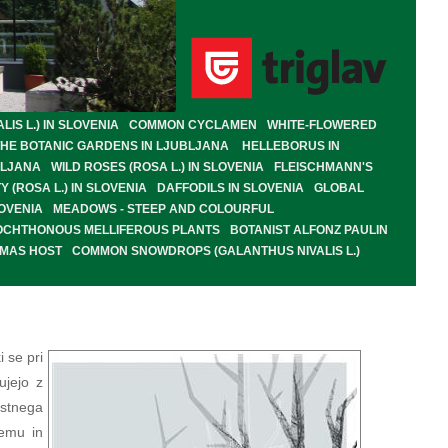
S L.) IN SLOVENIA
COMMON CYCLAMEN
WHITE-FLOWERED
THE BOTANIC GARDENS IN LJUBLJANA
HELLEBORUS IN
BLJANA
WILD ROSES (ROSA L.) IN SLOVENIA
FLEISCHMANN'S
Y (ROSA L.) IN SLOVENIA
DAFFODILS IN SLOVENIA
GLOBAL
OVENIA
MEADOWS - STEEP AND COLOURFUL
OCHTHONOUS MELLIFEROUS PLANTS
BOTANIST ALFONZ PAULIN
OMAS HOST
COMMON SNOWDROPS (GALANTHUS NIVALIS L.)
 se pri
ujejo z
estnega
nemu in