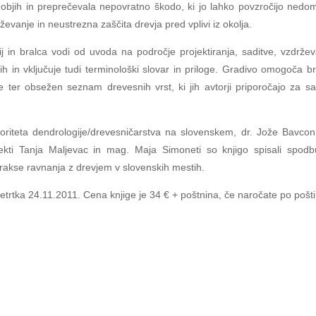
bjih in preprečevala nepovratno škodo, ki jo lahko povzročijo nedom
vanje in neustrezna zaščita drevja pred vplivi iz okolja.
 in bralca vodi od uvoda na področje projektiranja, saditve, vzdržev
h in vključuje tudi terminološki slovar in priloge. Gradivo omogoča br
se ter obsežen seznam drevesnih vrst, ki jih avtorji priporočajo za sa
avtoriteta dendrologije/drevesničarstva na slovenskem, dr. Jože Bavcon
itekti Tanja Maljevac in mag. Maja Simoneti so knjigo spisali spodb
e prakse ravnanja z drevjem v slovenskih mestih.
četrtka 24.11.2011. Cena knjige je 34 € + poštnina, če naročate po pošti