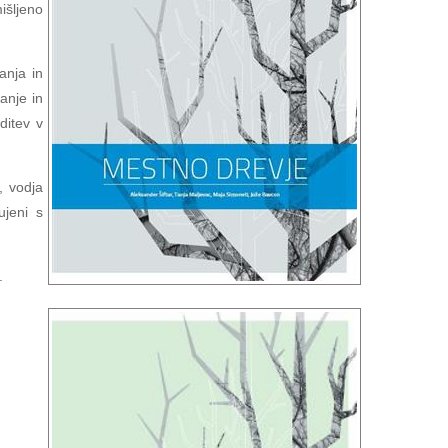
išljeno
anja in
anje in
ditev v
, vodja
ujeni s
.